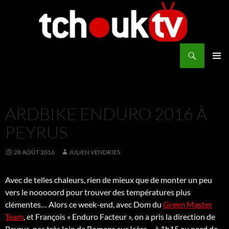
Aller
au
contenu
Recherche
TchoukTV
MENU
PRINCI
ARDBIKE ENDURO 2016 À
PEYRUS
28 AOÛT 2016
JULIEN VENDRIES
Avec de telles chaleurs, rien de mieux que de monter un peu
vers le nooooord pour trouver des températures plus
clémentes… Alors ce week-end, avec Dom du
Green Master
Team
, et François « Enduro Facteur », on a pris la direction de
Peyrus, pas très loin de Romans sur Isère… à 1h15 au nord de