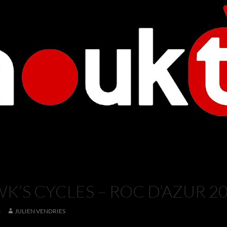
’S CYCLES – ROC D’AZUR 2
6
JULIEN VENDRIES