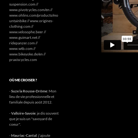
suspension.com //
www.pivotcycles.com/en //
www.ohlins.com/products/mo
untainbike // www.origines-
clothing.com //
www.velosophe.beer //
www.guimart.net //
ridepanzer.com //
www.wtb.com //
www.bikeyoke.de/en //
praxiscycles.com
OÙ ME CROISER ?
-
Suze la Rousse-Drôme
: Mon
lieu de vie professionnelle et
familiale depuis août 2012.
-
Valloire-Savoie
: je dis souvent
que je suis un "savoyard de
coeur".
-
Mauriac-Cantal
: j'ajoute