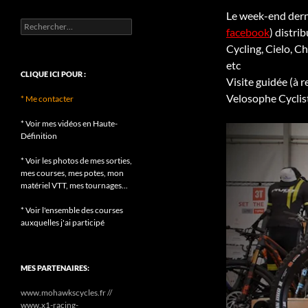
Le week-end derni
Rechercher :
facebook
) distri
Cycling, Cielo, 
etc
CLIQUE ICI POUR :
Visite guidée (à 
Velosophe Cyclist
* Me contacter
* Voir mes vidéos en Haute-
Définition
* Voir les photos de mes sorties,
mes courses, mes potes, mon
matériel VTT, mes tournages...
* Voir l'ensemble des courses
auxquelles j'ai participé
MES PARTENAIRES:
www.mohawkscycles.fr //
www.x1-racing-