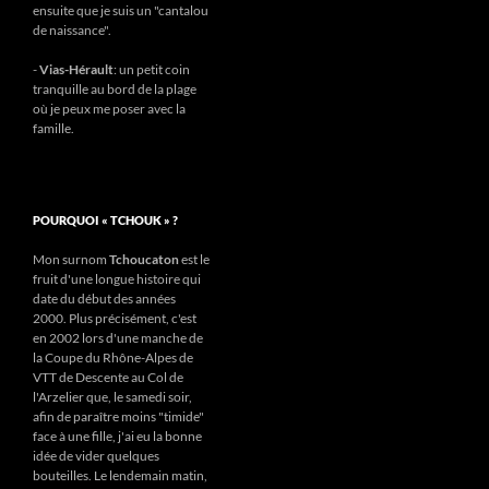
ensuite que je suis un "cantalou
de naissance".
-
Vias-Hérault
: un petit coin
tranquille au bord de la plage
où je peux me poser avec la
famille.
POURQUOI « TCHOUK » ?
Mon surnom
Tchoucaton
est le
fruit d'une longue histoire qui
date du début des années
2000. Plus précisément, c'est
en 2002 lors d'une manche de
la Coupe du Rhône-Alpes de
VTT de Descente au Col de
l'Arzelier que, le samedi soir,
afin de paraître moins "timide"
face à une fille, j'ai eu la bonne
idée de vider quelques
bouteilles. Le lendemain matin,