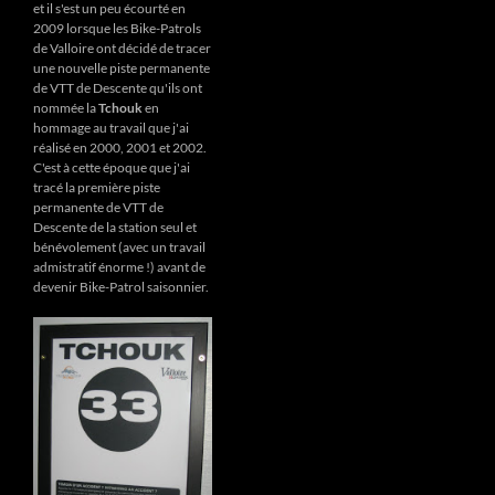
et il s'est un peu écourté en
2009 lorsque les Bike-Patrols
de Valloire ont décidé de tracer
une nouvelle piste permanente
de VTT de Descente qu'ils ont
nommée la
Tchouk
en
hommage au travail que j'ai
réalisé en 2000, 2001 et 2002.
C'est à cette époque que j'ai
tracé la première piste
permanente de VTT de
Descente de la station seul et
bénévolement (avec un travail
admistratif énorme !) avant de
devenir Bike-Patrol saisonnier.