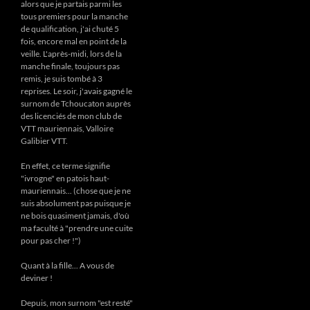
alors que je partais parmi les
tous premiers pour la manche
de qualification, j'ai chuté 5
fois, encore mal en point de la
veille. L'après-midi, lors de la
manche finale, toujours pas
remis, je suis tombé à 3
reprises. Le soir, j'avais gagné le
surnom de Tchoucaton auprès
des licenciés de mon club de
VTT mauriennais, Valloire
Galibier VTT.
En effet, ce terme signifie
"ivrogne" en patois haut-
mauriennais... (chose que je ne
suis absolument pas puisque je
ne bois quasiment jamais, d'où
ma faculté à "prendre une cuite
pour pas cher !")
Quant à la fille... A vous de
deviner !
Depuis, mon surnom "est resté"