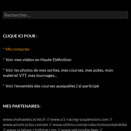
Rechercher :
CLIQUE ICI POUR :
* Me contacter
* Voir mes vidéos en Haute-Définition
* Voir les photos de mes sorties, mes courses, mes potes, mon
matériel VTT, mes tournages...
* Voir l'ensemble des courses auxquelles j'ai participé
MES PARTENAIRES:
www.mohawkscycles.fr // www.x1-racing-suspension.com //
www.pivotcycles.com/en // www.ohlins.com/products/mountainbike
// www.origines-clothing.com // www.velosophe.beer //