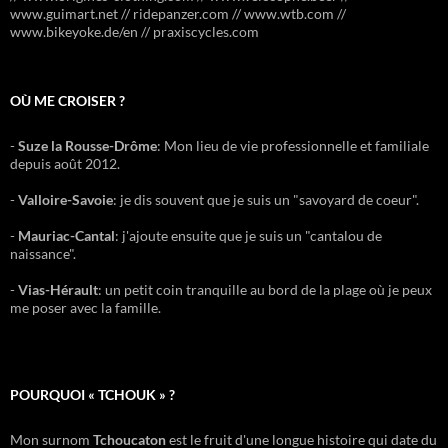
www.guimart.net // ridepanzer.com // www.wtb.com //
www.bikeyoke.de/en // praxiscycles.com
OÙ ME CROISER ?
-
Suze la Rousse-Drôme
: Mon lieu de vie professionnelle et familiale
depuis août 2012.
-
Valloire-Savoie
: je dis souvent que je suis un "savoyard de coeur".
-
Mauriac-Cantal
: j'ajoute ensuite que je suis un "cantalou de
naissance".
-
Vias-Hérault
: un petit coin tranquille au bord de la plage où je peux
me poser avec la famille.
POURQUOI « TCHOUK » ?
Mon surnom
Tchoucaton
est le fruit d'une longue histoire qui date du