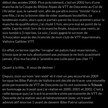
début des années 2000. Plus précisément, c'est en 2002 lors d'une
manche de la Coupe du Rhône-Alpes de VTT de Descente au Col de
l'Arzelier que, le samedi soir, afin de paraître moins "timide" face à
une fille, j'ai eu la bonne idée de vider quelques bouteilles. Le
lendemain matin, alors que je partais parmi les tous premiers pour la
manche de qualification, j'ai chuté 5 fois, encore mal en point de la
veille. L'après-midi, lors de la manche finale, toujours pas remis, je
suis tombé à 3 reprises. Le soir, j'avais gagné le surnom de
Tchoucaton auprès des licenciés de mon club de VTT mauriennais,
Valloire Galibier VTT.
En effet, ce terme signifie "ivrogne" en patois haut-mauriennais...
(chose que je ne suis absolument pas puisque je ne bois quasiment
jamais, d'où ma faculté à "prendre une cuite pour pas cher !")
Quant à la fille... A vous de deviner !
Depuis, mon surnom "est resté" et il s'est un peu écourté en 2009
lorsque les Bike-Patrols de Valloire ont décidé de tracer une nouvelle
piste permanente de VTT de Descente qu'ils ont nommée la
Tchouk
en hommage au travail que j'ai réalisé en 2000, 2001 et 2002. C'est à
cette époque que j'ai tracé la première piste permanente de VTT de
Descente de la station seul et bénévolement (avec un travail
admistratif énorme !) avant de devenir Bike-Patrol saisonnier.