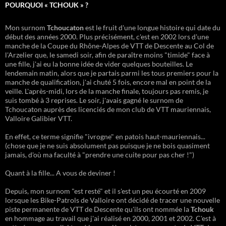
POURQUOI « TCHOUK » ?
Mon surnom
Tchoucaton
est le fruit d'une longue histoire qui date du
début des années 2000. Plus précisément, c'est en 2002 lors d'une
manche de la Coupe du Rhône-Alpes de VTT de Descente au Col de
l'Arzelier que, le samedi soir, afin de paraître moins "timide" face à
une fille, j'ai eu la bonne idée de vider quelques bouteilles. Le
lendemain matin, alors que je partais parmi les tous premiers pour la
manche de qualification, j'ai chuté 5 fois, encore mal en point de la
veille. L'après-midi, lors de la manche finale, toujours pas remis, je
suis tombé à 3 reprises. Le soir, j'avais gagné le surnom de
Tchoucaton auprès des licenciés de mon club de VTT mauriennais,
Valloire Galibier VTT.
En effet, ce terme signifie "ivrogne" en patois haut-mauriennais...
(chose que je ne suis absolument pas puisque je ne bois quasiment
jamais, d'où ma faculté à "prendre une cuite pour pas cher !")
Quant à la fille... A vous de deviner !
Depuis, mon surnom "est resté" et il s'est un peu écourté en 2009
lorsque les Bike-Patrols de Valloire ont décidé de tracer une nouvelle
piste permanente de VTT de Descente qu'ils ont nommée la
Tchouk
en hommage au travail que j'ai réalisé en 2000, 2001 et 2002. C'est à