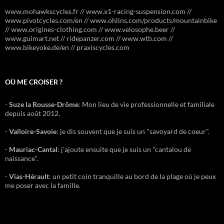
www.mohawkscycles.fr // www.x1-racing-suspension.com //
www.pivotcycles.com/en // www.ohlins.com/products/mountainbike
// www.origines-clothing.com // www.velosophe.beer //
www.guimart.net // ridepanzer.com // www.wtb.com //
www.bikeyoke.de/en // praxiscycles.com
OÙ ME CROISER ?
-
Suze la Rousse-Drôme
: Mon lieu de vie professionnelle et familiale
depuis août 2012.
-
Valloire-Savoie
: je dis souvent que je suis un "savoyard de coeur".
-
Mauriac-Cantal
: j'ajoute ensuite que je suis un "cantalou de
naissance".
-
Vias-Hérault
: un petit coin tranquille au bord de la plage où je peux
me poser avec la famille.