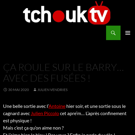
Aller
au
contenu
Recherche
TchoukTV
MENU
PRINCI
ÇA ROULE SUR LE BARRY…
AVEC DES FUSÉES !
30 MAI 2020
JULIEN VENDRIES
Une belle sortie avec l’
Antoine
hier soir, et une sortie sous le
cagnard avec
Julien Piccolo
cet apre’m… L’après confinement
est physique !
Mais c’est ça qu’on aime non ?
Et j’aime bien le bleu ! Pas vous ? Enfin je parle du vélo !