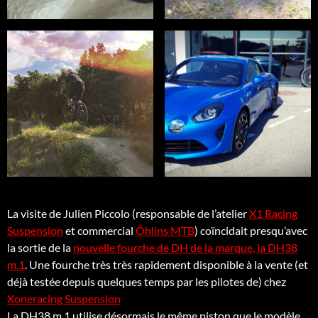
La visite de Julien Piccolo (responsable de l’atelier
X1 Racing
Suspension
et commercial
Öhlins MTB
) coïncidait presqu’avec
la sortie de la
nouvelle fourche de DH de la marque, la DH38
m.1
. Une fourche très très rapidement disponible à la vente (et
déjà testée depuis quelques temps par les pilotes de) chez
Xoneracing Suspension
La DH38 m.1 utilise désormais le même piston que le modèle