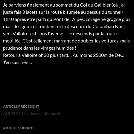
Je parviens finalement au sommet du Col du Galibier (où j’ai
juste fais 3 lacets sur la route bitumée au dessus du tunnel)
1h10 après être parti du Pont de l’Alpes. L’orage ne grogne plus
mais des gouttes tombent et la descente du Colomban Noir,
vers Valloire, est sous l’averse… Je descends par la route
mouillée. C’est tellement marrant de doubler les voitures, mais
prudence dans les virages humides !
Retour à Valloire 6h30 plus tard… Au moins 2500m de D+…
J’en sais rien…
Navigation
ARTICLE PRÉCÉDENT
des
ALERTE !!! Le Bernex bikepark
articles
ARTICLE SUIVANT