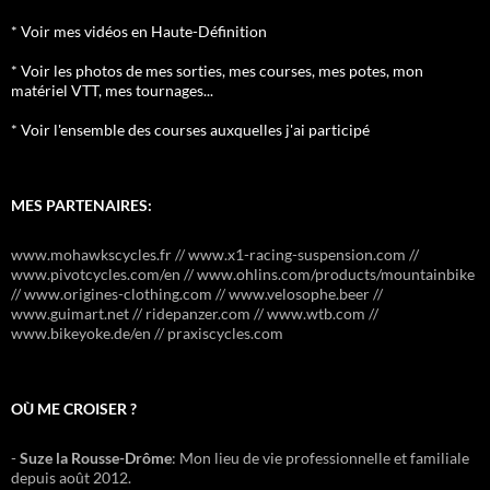
* Voir mes vidéos en Haute-Définition
* Voir les photos de mes sorties, mes courses, mes potes, mon
matériel VTT, mes tournages...
* Voir l'ensemble des courses auxquelles j'ai participé
MES PARTENAIRES:
www.mohawkscycles.fr // www.x1-racing-suspension.com //
www.pivotcycles.com/en // www.ohlins.com/products/mountainbike
// www.origines-clothing.com // www.velosophe.beer //
www.guimart.net // ridepanzer.com // www.wtb.com //
www.bikeyoke.de/en // praxiscycles.com
OÙ ME CROISER ?
-
Suze la Rousse-Drôme
: Mon lieu de vie professionnelle et familiale
depuis août 2012.