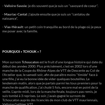
-
Valloire-Savoie
: je dis souvent que je suis un "savoyard de coeur".
-
Mauriac-Cantal
: j'ajoute ensuite que je suis un "cantalou de
naissance".
-
Vias-Hérault
: un petit coin tranquille au bord de la plage où je peux
me poser avec la famille.
POURQUOI « TCHOUK » ?
Mon surnom
Tchoucaton
est le fruit d'une longue histoire qui date du
début des années 2000. Plus précisément, c'est en 2002 lors d'une
manche de la Coupe du Rhône-Alpes de VTT de Descente au Col de
l'Arzelier que, le samedi soir, afin de paraître moins "timide" face à
une fille, j'ai eu la bonne idée de vider quelques bouteilles. Le
lendemain matin, alors que je partais parmi les tous premiers pour la
manche de qualification, j'ai chuté 5 fois, encore mal en point de la
veille. L'après-midi, lors de la manche finale, toujours pas remis, je
suis tombé à 3 reprises. Le soir, j'avais gagné le surnom de
Tchoucaton auprès des licenciés de mon club de VTT mauriennais,
Valloire Galibier VTT.