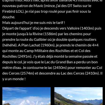
nouveau patron de Mavic (mince, j’ai des DT Swiss sur le
Firebird LOL), je n’ai pas trop roulé pour pas finir sous la
douche.
Mais aujourd’hui je me suis mis le tarif !
Départ de l’appart’ d’où je descends vers Valloire (1403m) puis
je monte jusqu’à la Rivine (1586m) par les chemins pour
prendre la route du Galibier où je double quelques routiers
(héhéhé). A Plan Lachat (1960m), je prends le chemin de 4×4
qui monte au Camp Militaire des Rochilles et et Col des
Rochilles (2491m). J’y étais déjà monté la semaine passée et
depuis le col, je vois que le Lac du Grand Ban a perdu un bon
mètre d’eau. Je contourne le lac (2450m) pour remonter au Col
des Cerces (2574m) et descendre au Lac des Cerces (2410m). Il
y a un monde !