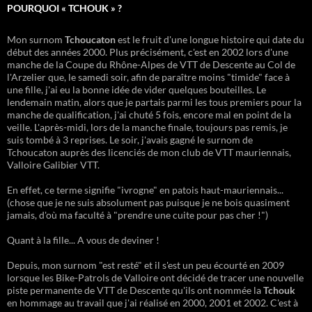
POURQUOI « TCHOUK » ?
Mon surnom
Tchoucaton
est le fruit d'une longue histoire qui date du
début des années 2000. Plus précisément, c'est en 2002 lors d'une
manche de la Coupe du Rhône-Alpes de VTT de Descente au Col de
l'Arzelier que, le samedi soir, afin de paraître moins "timide" face à
une fille, j'ai eu la bonne idée de vider quelques bouteilles. Le
lendemain matin, alors que je partais parmi les tous premiers pour la
manche de qualification, j'ai chuté 5 fois, encore mal en point de la
veille. L'après-midi, lors de la manche finale, toujours pas remis, je
suis tombé à 3 reprises. Le soir, j'avais gagné le surnom de
Tchoucaton auprès des licenciés de mon club de VTT mauriennais,
Valloire Galibier VTT.
En effet, ce terme signifie "ivrogne" en patois haut-mauriennais...
(chose que je ne suis absolument pas puisque je ne bois quasiment
jamais, d'où ma faculté à "prendre une cuite pour pas cher !")
Quant à la fille... A vous de deviner !
Depuis, mon surnom "est resté" et il s'est un peu écourté en 2009
lorsque les Bike-Patrols de Valloire ont décidé de tracer une nouvelle
piste permanente de VTT de Descente qu'ils ont nommée la
Tchouk
en hommage au travail que j'ai réalisé en 2000, 2001 et 2002. C'est à