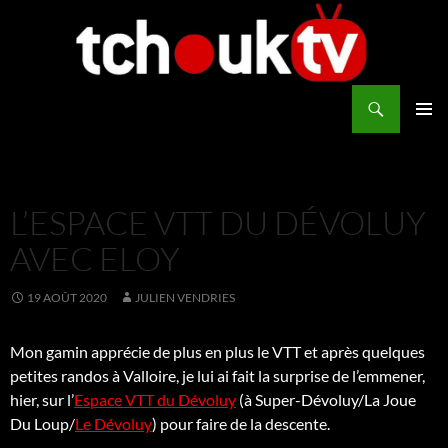
Aller
au
contenu
Recherche
TchoukTV
MENU
PRINCI
L’ESPACE VTT DU DÉVOLUY
AVEC ELOY
19 AOÛT 2020
JULIEN VENDRIES
Mon gamin apprécie de plus en plus le VTT et après quelques
petites randos à Valloire, je lui ai fait la surprise de l’emmener,
hier, sur l’
Espace VTT du Dévoluy
(à Super-Dévoluy/La Joue
Du Loup/
Le Dévoluy
) pour faire de la descente.