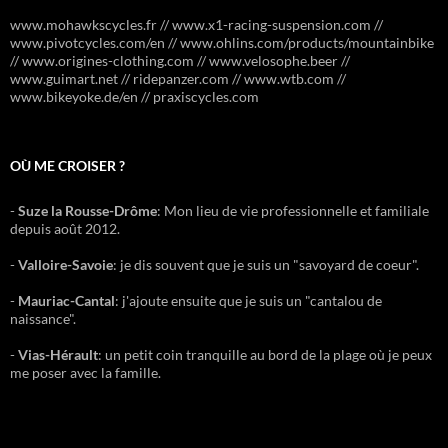
www.mohawkscycles.fr // www.x1-racing-suspension.com //
www.pivotcycles.com/en // www.ohlins.com/products/mountainbike
// www.origines-clothing.com // www.velosophe.beer //
www.guimart.net // ridepanzer.com // www.wtb.com //
www.bikeyoke.de/en // praxiscycles.com
OÙ ME CROISER ?
-
Suze la Rousse-Drôme
: Mon lieu de vie professionnelle et familiale
depuis août 2012.
-
Valloire-Savoie
: je dis souvent que je suis un "savoyard de coeur".
-
Mauriac-Cantal
: j'ajoute ensuite que je suis un "cantalou de
naissance".
-
Vias-Hérault
: un petit coin tranquille au bord de la plage où je peux
me poser avec la famille.