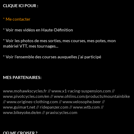
CLIQUE ICI POUR :
* Me contacter
* Voir mes vidéos en Haute-Définition
* Voir les photos de mes sorties, mes courses, mes potes, mon
matériel VTT, mes tournages...
* Voir l'ensemble des courses auxquelles j'ai participé
MES PARTENAIRES:
www.mohawkscycles.fr // www.x1-racing-suspension.com //
www.pivotcycles.com/en // www.ohlins.com/products/mountainbike
// www.origines-clothing.com // www.velosophe.beer //
www.guimart.net // ridepanzer.com // www.wtb.com //
www.bikeyoke.de/en // praxiscycles.com
OÙ ME CROISER ?