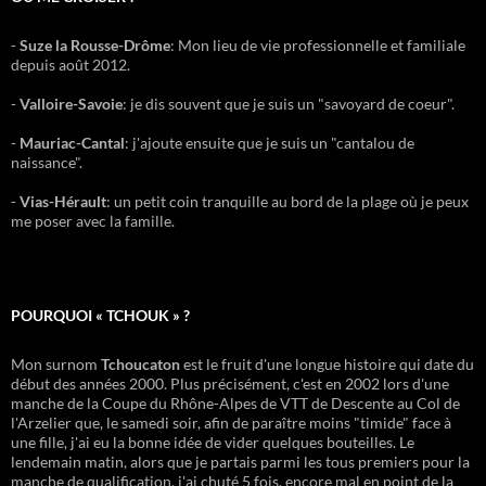
-
Suze la Rousse-Drôme
: Mon lieu de vie professionnelle et familiale
depuis août 2012.
-
Valloire-Savoie
: je dis souvent que je suis un "savoyard de coeur".
-
Mauriac-Cantal
: j'ajoute ensuite que je suis un "cantalou de
naissance".
-
Vias-Hérault
: un petit coin tranquille au bord de la plage où je peux
me poser avec la famille.
POURQUOI « TCHOUK » ?
Mon surnom
Tchoucaton
est le fruit d'une longue histoire qui date du
début des années 2000. Plus précisément, c'est en 2002 lors d'une
manche de la Coupe du Rhône-Alpes de VTT de Descente au Col de
l'Arzelier que, le samedi soir, afin de paraître moins "timide" face à
une fille, j'ai eu la bonne idée de vider quelques bouteilles. Le
lendemain matin, alors que je partais parmi les tous premiers pour la
manche de qualification, j'ai chuté 5 fois, encore mal en point de la