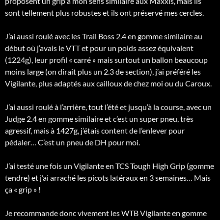
proposent un grip à mon sens similaire aux Maxxis, mais ils
sont tellement plus robustes et ils ont préservé mes cercles.
J’ai aussi roulé avec les Trail Boss 2.4 en gomme similaire au
début où j’avais le VTT et pour un poids assez équivalent
(1224g), leur profil « carré » mais surtout un ballon beaucoup
moins large (on dirait plus un 2.3 de section), j’ai préféré les
Vigilante, plus adaptés aux cailloux de chez moi ou du Caroux.
J’ai aussi roulé à l’arrière, tout l’été et jusqu’à la course, avec un
Judge 2.4 en gomme similaire et c’est un super pneu, très
agressif, mais à 1427g, j’étais content de l’enlever pour
pédaler… C’est un pneu de DH pour moi.
J’ai testé une fois un Vigilante en TCS Tough High Grip (gomme
tendre) et j’ai arraché les picots latéraux en 3 semaines… Mais
ça « grip » !
Je recommande donc vivement les WTB Vigilante en gomme