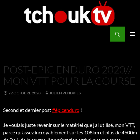
Aller
au
contenu
Recherche
TchoukTV
MENU
PRINCI
POST-EPIC ENDURO 2020//
MON VTT POUR LA COURSE
22 OCTOBRE 2020
JULIEN VENDRIES
Second et dernier post
#épicenduro
!
Je voulais juste revenir sur le matériel que j’ai utilisé, mon VTT,
parce qu’assez incroyablement sur les 108km et plus de 4600m
de D+/- de la course, il ne m’est rien arrivé, aucune casse