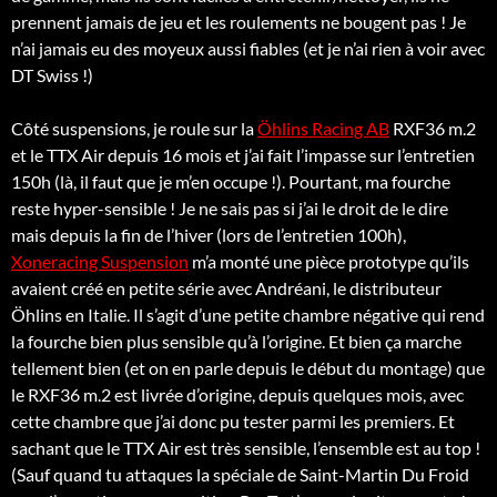
prennent jamais de jeu et les roulements ne bougent pas ! Je
n’ai jamais eu des moyeux aussi fiables (et je n’ai rien à voir avec
DT Swiss !)
Côté suspensions, je roule sur la
Öhlins Racing AB
RXF36 m.2
et le TTX Air depuis 16 mois et j’ai fait l’impasse sur l’entretien
150h (là, il faut que je m’en occupe !). Pourtant, ma fourche
reste hyper-sensible ! Je ne sais pas si j’ai le droit de le dire
mais depuis la fin de l’hiver (lors de l’entretien 100h),
Xoneracing Suspension
m’a monté une pièce prototype qu’ils
avaient créé en petite série avec Andréani, le distributeur
Öhlins en Italie. Il s’agit d’une petite chambre négative qui rend
la fourche bien plus sensible qu’à l’origine. Et bien ça marche
tellement bien (et on en parle depuis le début du montage) que
le RXF36 m.2 est livrée d’origine, depuis quelques mois, avec
cette chambre que j’ai donc pu tester parmi les premiers. Et
sachant que le TTX Air est très sensible, l’ensemble est au top !
(Sauf quand tu attaques la spéciale de Saint-Martin Du Froid