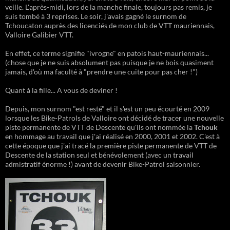
veille. L'après-midi, lors de la manche finale, toujours pas remis, je
suis tombé à 3 reprises. Le soir, j'avais gagné le surnom de
Tchoucaton auprès des licenciés de mon club de VTT mauriennais,
Valloire Galibier VTT.
En effet, ce terme signifie "ivrogne" en patois haut-mauriennais...
(chose que je ne suis absolument pas puisque je ne bois quasiment
jamais, d'où ma faculté à "prendre une cuite pour pas cher !")
Quant à la fille... A vous de deviner !
Depuis, mon surnom "est resté" et il s'est un peu écourté en 2009
lorsque les Bike-Patrols de Valloire ont décidé de tracer une nouvelle
piste permanente de VTT de Descente qu'ils ont nommée la
Tchouk
en hommage au travail que j'ai réalisé en 2000, 2001 et 2002. C'est à
cette époque que j'ai tracé la première piste permanente de VTT de
Descente de la station seul et bénévolement (avec un travail
admistratif énorme !) avant de devenir Bike-Patrol saisonnier.