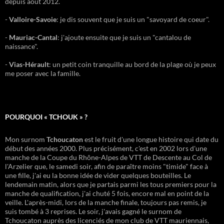
depuis août 2012.
-
Valloire-Savoie
: je dis souvent que je suis un "savoyard de coeur".
-
Mauriac-Cantal
: j'ajoute ensuite que je suis un "cantalou de
naissance".
-
Vias-Hérault
: un petit coin tranquille au bord de la plage où je peux
me poser avec la famille.
POURQUOI « TCHOUK » ?
Mon surnom
Tchoucaton
est le fruit d'une longue histoire qui date du
début des années 2000. Plus précisément, c'est en 2002 lors d'une
manche de la Coupe du Rhône-Alpes de VTT de Descente au Col de
l'Arzelier que, le samedi soir, afin de paraître moins "timide" face à
une fille, j'ai eu la bonne idée de vider quelques bouteilles. Le
lendemain matin, alors que je partais parmi les tous premiers pour la
manche de qualification, j'ai chuté 5 fois, encore mal en point de la
veille. L'après-midi, lors de la manche finale, toujours pas remis, je
suis tombé à 3 reprises. Le soir, j'avais gagné le surnom de
Tchoucaton auprès des licenciés de mon club de VTT mauriennais,