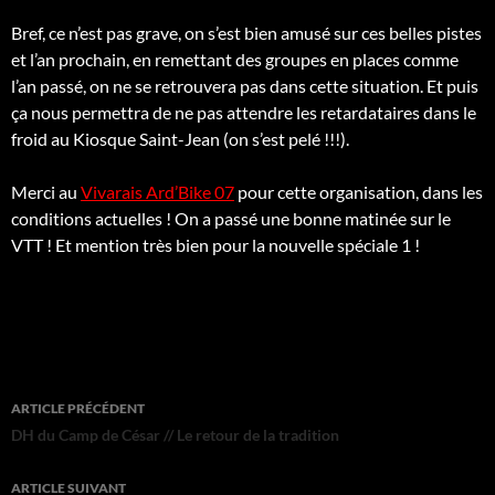
Bref, ce n’est pas grave, on s’est bien amusé sur ces belles pistes
et l’an prochain, en remettant des groupes en places comme
l’an passé, on ne se retrouvera pas dans cette situation. Et puis
ça nous permettra de ne pas attendre les retardataires dans le
froid au Kiosque Saint-Jean (on s’est pelé !!!).
Merci au
Vivarais Ard’Bike 07
pour cette organisation, dans les
conditions actuelles ! On a passé une bonne matinée sur le
VTT ! Et mention très bien pour la nouvelle spéciale 1 !
Navigation
ARTICLE PRÉCÉDENT
des
DH du Camp de César // Le retour de la tradition
articles
ARTICLE SUIVANT