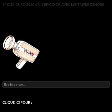
ÉPIC ENDURO 2020 // UN ÉPIC D’OR AVEC LES TRIPES DEHORS
Rechercher :
CLIQUE ICI POUR :