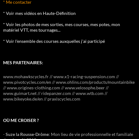
* Me contacter
* Voir mes vidéos en Haute-Définition
* Voir les photos de mes sorties, mes courses, mes potes, mon
matériel VTT, mes tournages...
* Voir l'ensemble des courses auxquelles j'ai participé
MES PARTENAIRES:
www.mohawkscycles.fr // www.x1-racing-suspension.com //
www.pivotcycles.com/en // www.ohlins.com/products/mountainbike
// www.origines-clothing.com // www.velosophe.beer //
www.guimart.net // ridepanzer.com // www.wtb.com //
www.bikeyoke.de/en // praxiscycles.com
OÙ ME CROISER ?
-
Suze la Rousse-Drôme
: Mon lieu de vie professionnelle et familiale