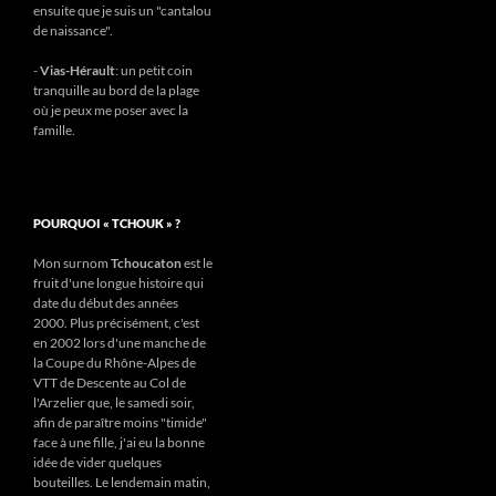
ensuite que je suis un "cantalou
de naissance".
-
Vias-Hérault
: un petit coin
tranquille au bord de la plage
où je peux me poser avec la
famille.
POURQUOI « TCHOUK » ?
Mon surnom
Tchoucaton
est le
fruit d'une longue histoire qui
date du début des années
2000. Plus précisément, c'est
en 2002 lors d'une manche de
la Coupe du Rhône-Alpes de
VTT de Descente au Col de
l'Arzelier que, le samedi soir,
afin de paraître moins "timide"
face à une fille, j'ai eu la bonne
idée de vider quelques
bouteilles. Le lendemain matin,