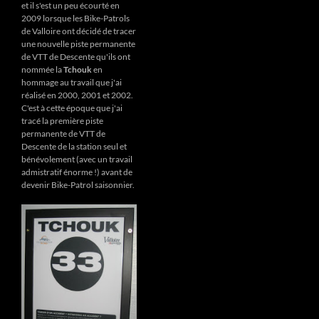
et il s'est un peu écourté en
2009 lorsque les Bike-Patrols
de Valloire ont décidé de tracer
une nouvelle piste permanente
de VTT de Descente qu'ils ont
nommée la
Tchouk
en
hommage au travail que j'ai
réalisé en 2000, 2001 et 2002.
C'est à cette époque que j'ai
tracé la première piste
permanente de VTT de
Descente de la station seul et
bénévolement (avec un travail
admistratif énorme !) avant de
devenir Bike-Patrol saisonnier.