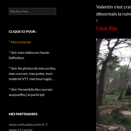
Valentin s’est cr
Rechercher :
désormais la ruin
!
César Bike
CLIQUE ICI POUR :
* Me contacter
* Voir mes vidéos en Haute-
Définition
* Voir les photos de mes sorties,
mes courses, mes potes, mon
matériel VTT, mes tournages...
* Voir l'ensemble des courses
auxquelles j'ai participé
MES PARTENAIRES:
www.mohawkscycles.fr //
www.x1-racing-