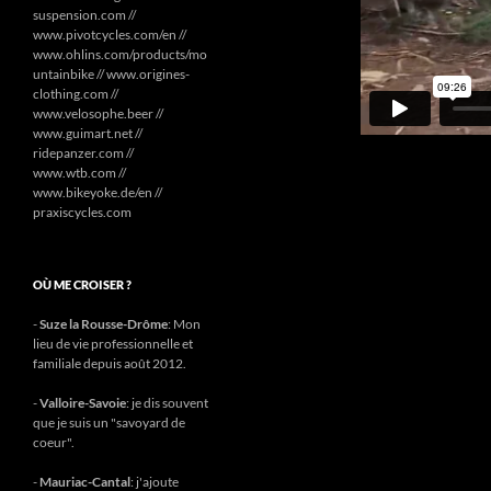
suspension.com //
www.pivotcycles.com/en //
www.ohlins.com/products/mo
untainbike // www.origines-
clothing.com //
www.velosophe.beer //
www.guimart.net //
ridepanzer.com //
www.wtb.com //
www.bikeyoke.de/en //
praxiscycles.com
OÙ ME CROISER ?
-
Suze la Rousse-Drôme
: Mon
lieu de vie professionnelle et
familiale depuis août 2012.
-
Valloire-Savoie
: je dis souvent
que je suis un "savoyard de
coeur".
-
Mauriac-Cantal
: j'ajoute