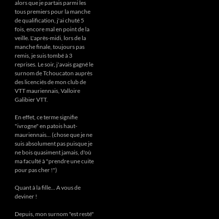
alors que je partais parmi les
tous premiers pour la manche
de qualification, j'ai chuté 5
fois, encore mal en point de la
veille. L'après-midi, lors de la
manche finale, toujours pas
remis, je suis tombé à 3
reprises. Le soir, j'avais gagné le
surnom de Tchoucaton auprès
des licenciés de mon club de
VTT mauriennais, Valloire
Galibier VTT.
En effet, ce terme signifie
"ivrogne" en patois haut-
mauriennais... (chose que je ne
suis absolument pas puisque je
ne bois quasiment jamais, d'où
ma faculté à "prendre une cuite
pour pas cher !")
Quant à la fille... A vous de
deviner !
Depuis, mon surnom "est resté"