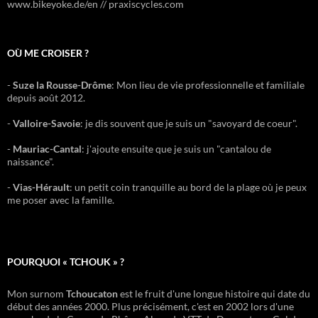
www.bikeyoke.de/en // praxiscycles.com
OÙ ME CROISER ?
-
Suze la Rousse-Drôme
: Mon lieu de vie professionnelle et familiale
depuis août 2012.
-
Valloire-Savoie
: je dis souvent que je suis un "savoyard de coeur".
-
Mauriac-Cantal
: j'ajoute ensuite que je suis un "cantalou de
naissance".
-
Vias-Hérault
: un petit coin tranquille au bord de la plage où je peux
me poser avec la famille.
POURQUOI « TCHOUK » ?
Mon surnom
Tchoucaton
est le fruit d'une longue histoire qui date du
début des années 2000. Plus précisément, c'est en 2002 lors d'une