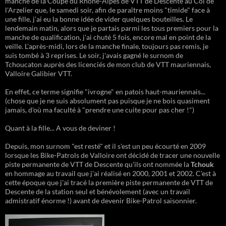
manche de la Coupe du Rhône-Alpes de VTT de Descente au Col de
l'Arzelier que, le samedi soir, afin de paraître moins "timide" face à
une fille, j'ai eu la bonne idée de vider quelques bouteilles. Le
lendemain matin, alors que je partais parmi les tous premiers pour la
manche de qualification, j'ai chuté 5 fois, encore mal en point de la
veille. L'après-midi, lors de la manche finale, toujours pas remis, je
suis tombé à 3 reprises. Le soir, j'avais gagné le surnom de
Tchoucaton auprès des licenciés de mon club de VTT mauriennais,
Valloire Galibier VTT.
En effet, ce terme signifie "ivrogne" en patois haut-mauriennais...
(chose que je ne suis absolument pas puisque je ne bois quasiment
jamais, d'où ma faculté à "prendre une cuite pour pas cher !")
Quant à la fille... A vous de deviner !
Depuis, mon surnom "est resté" et il s'est un peu écourté en 2009
lorsque les Bike-Patrols de Valloire ont décidé de tracer une nouvelle
piste permanente de VTT de Descente qu'ils ont nommée la
Tchouk
en hommage au travail que j'ai réalisé en 2000, 2001 et 2002. C'est à
cette époque que j'ai tracé la première piste permanente de VTT de
Descente de la station seul et bénévolement (avec un travail
admistratif énorme !) avant de devenir Bike-Patrol saisonnier.