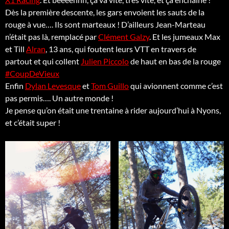
Dès la première descente, les gars envoient les sauts de la
rouge à vue…. Ils sont marteaux ! D’ailleurs Jean-Marteau
n’était pas là, remplacé par
Clément Galzy
. Et les jumeaux Max
et Till
Alran
, 13 ans, qui foutent leurs VTT en travers de
partout et qui collent
Julien Piccolo
de haut en bas de la rouge
#CoupDeVieux
Enfin
Dylan Levesque
et
Tom Guillo
qui avionnent comme c’est
pas permis…. Un autre monde !
Je pense qu’on était une trentaine à rider aujourd’hui à Nyons,
et c’était super !