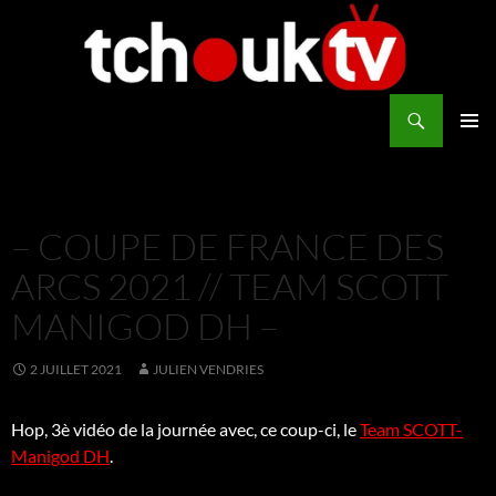
Aller
au
contenu
Recherche
TchoukTV
MENU
PRINCI
– COUPE DE FRANCE DES
ARCS 2021 // TEAM SCOTT
MANIGOD DH –
2 JUILLET 2021
JULIEN VENDRIES
Hop, 3è vidéo de la journée avec, ce coup-ci, le
Team SCOTT-
Manigod DH
.