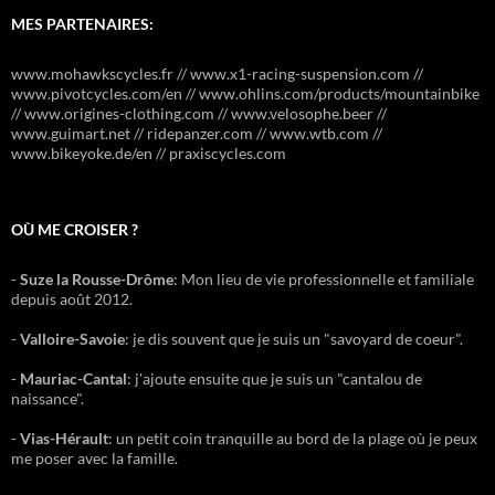
MES PARTENAIRES:
www.mohawkscycles.fr // www.x1-racing-suspension.com //
www.pivotcycles.com/en // www.ohlins.com/products/mountainbike
// www.origines-clothing.com // www.velosophe.beer //
www.guimart.net // ridepanzer.com // www.wtb.com //
www.bikeyoke.de/en // praxiscycles.com
OÙ ME CROISER ?
-
Suze la Rousse-Drôme
: Mon lieu de vie professionnelle et familiale
depuis août 2012.
-
Valloire-Savoie
: je dis souvent que je suis un "savoyard de coeur".
-
Mauriac-Cantal
: j'ajoute ensuite que je suis un "cantalou de
naissance".
-
Vias-Hérault
: un petit coin tranquille au bord de la plage où je peux
me poser avec la famille.