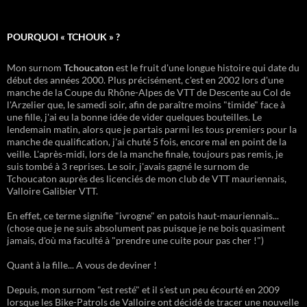
POURQUOI « TCHOUK » ?
Mon surnom
Tchoucaton
est le fruit d'une longue histoire qui date du
début des années 2000. Plus précisément, c'est en 2002 lors d'une
manche de la Coupe du Rhône-Alpes de VTT de Descente au Col de
l'Arzelier que, le samedi soir, afin de paraître moins "timide" face à
une fille, j'ai eu la bonne idée de vider quelques bouteilles. Le
lendemain matin, alors que je partais parmi les tous premiers pour la
manche de qualification, j'ai chuté 5 fois, encore mal en point de la
veille. L'après-midi, lors de la manche finale, toujours pas remis, je
suis tombé à 3 reprises. Le soir, j'avais gagné le surnom de
Tchoucaton auprès des licenciés de mon club de VTT mauriennais,
Valloire Galibier VTT.
En effet, ce terme signifie "ivrogne" en patois haut-mauriennais...
(chose que je ne suis absolument pas puisque je ne bois quasiment
jamais, d'où ma faculté à "prendre une cuite pour pas cher !")
Quant à la fille... A vous de deviner !
Depuis, mon surnom "est resté" et il s'est un peu écourté en 2009
lorsque les Bike-Patrols de Valloire ont décidé de tracer une nouvelle