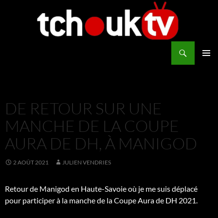
Aller
au
contenu
Recherche
TchoukTV
MENU
PRINCI
DE RETOUR SUR UNE
MANCHE DE LA COUPE
AURA DE DH, À MANIGOD
2 AOÛT 2021
JULIEN VENDRIES
Retour de Manigod en Haute-Savoie où je me suis déplacé
pour participer à la manche de la Coupe Aura de DH 2021.