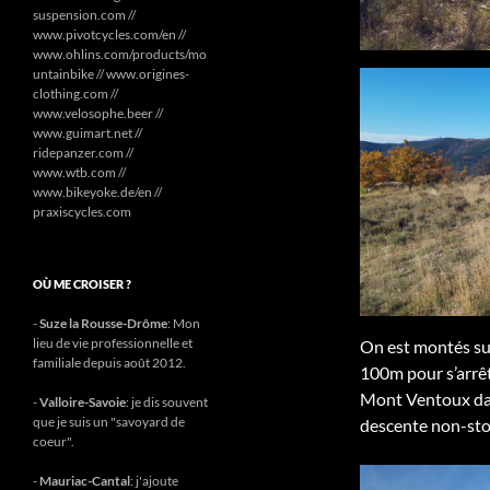
suspension.com //
www.pivotcycles.com/en //
www.ohlins.com/products/mo
untainbike // www.origines-
clothing.com //
www.velosophe.beer //
www.guimart.net //
ridepanzer.com //
www.wtb.com //
www.bikeyoke.de/en //
praxiscycles.com
OÙ ME CROISER ?
-
Suze la Rousse-Drôme
: Mon
lieu de vie professionnelle et
On est montés sur
familiale depuis août 2012.
100m pour s’arrêt
Mont Ventoux dan
-
Valloire-Savoie
: je dis souvent
que je suis un "savoyard de
descente non-sto
coeur".
-
Mauriac-Cantal
: j'ajoute