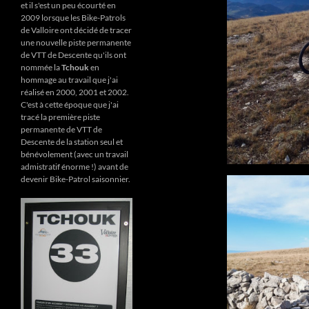
et il s'est un peu écourté en
2009 lorsque les Bike-Patrols
de Valloire ont décidé de tracer
une nouvelle piste permanente
de VTT de Descente qu'ils ont
nommée la
Tchouk
en
hommage au travail que j'ai
réalisé en 2000, 2001 et 2002.
C'est à cette époque que j'ai
tracé la première piste
permanente de VTT de
Descente de la station seul et
bénévolement (avec un travail
admistratif énorme !) avant de
devenir Bike-Patrol saisonnier.