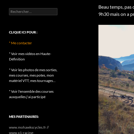
Beau temps, pas de
Rechercher :
9h30 mais on a pr
CLIQUE ICI POUR :
* Me contacter
* Voir mes vidéos en Haute-
Définition
* Voir les photos de mes sorties,
mes courses, mes potes, mon
matériel VTT, mes tournages...
* Voir l'ensemble des courses
auxquelles j'ai participé
MES PARTENAIRES:
www.mohawkscycles.fr //
www.x1-racing-