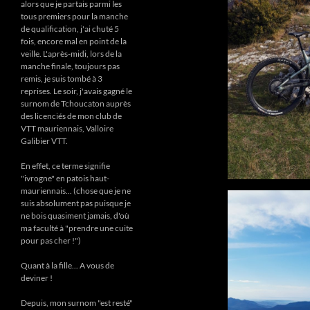
alors que je partais parmi les
tous premiers pour la manche
de qualification, j'ai chuté 5
fois, encore mal en point de la
veille. L'après-midi, lors de la
manche finale, toujours pas
remis, je suis tombé à 3
reprises. Le soir, j'avais gagné le
surnom de Tchoucaton auprès
des licenciés de mon club de
VTT mauriennais, Valloire
Galibier VTT.
En effet, ce terme signifie
"ivrogne" en patois haut-
mauriennais... (chose que je ne
suis absolument pas puisque je
ne bois quasiment jamais, d'où
ma faculté à "prendre une cuite
pour pas cher !")
Quant à la fille... A vous de
deviner !
Depuis, mon surnom "est resté"