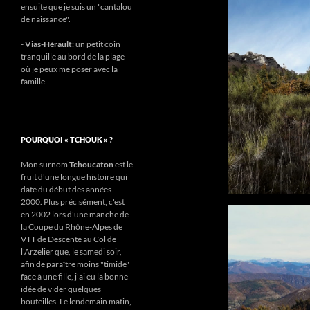
ensuite que je suis un "cantalou
de naissance".
-
Vias-Hérault
: un petit coin
tranquille au bord de la plage
où je peux me poser avec la
famille.
POURQUOI « TCHOUK » ?
Mon surnom
Tchoucaton
est le
fruit d'une longue histoire qui
date du début des années
2000. Plus précisément, c'est
en 2002 lors d'une manche de
la Coupe du Rhône-Alpes de
VTT de Descente au Col de
l'Arzelier que, le samedi soir,
afin de paraître moins "timide"
face à une fille, j'ai eu la bonne
idée de vider quelques
bouteilles. Le lendemain matin,