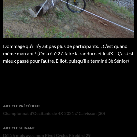
Dommage qu’il n’y ait pas plus de participants… C’est quand
même marrant ! (On a été 2 à faire la randuro et le 4X… Ça s’est
mieux passé pour l’autre, Elliot, puisqu’il a terminé 3è Sénior)
Navigation
ARTICLE PRÉCÉDENT
des
Championnat d’Occitanie de 4X 2021 // Calvisson (30)
articles
ARTICLE SUIVANT
Déjà 5 mois avec mon Pivot Cycles Firebird 29