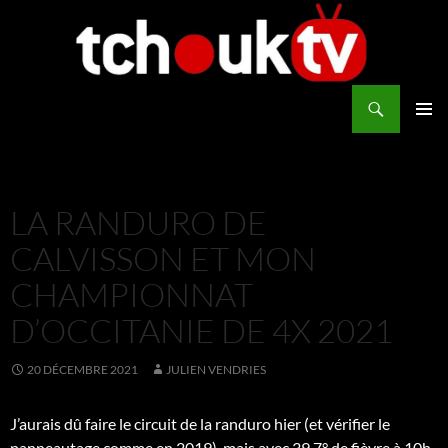
Aller
au
contenu
Recherche
TchoukTV
MENU
PRINCI
LA RANDURO DE
CALVISSON ET MON
CHAMPIONNAT
D’OCCITANIE DE 4X 2021
20 DÉCEMBRE 2021
JULIEN VENDRIES
J’aurais dû faire le circuit de la randuro hier (et vérifier le
panneautage comme en 2019), mais avec 39,7° de fièvre à 10h,