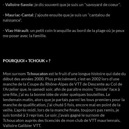
-
Valloire-Savoie
: je dis souvent que je suis un "savoyard de coeur".
-
Mauriac-Cantal
: j'ajoute ensuite que je suis un "cantalou de
naissance".
-
Vias-Hérault
: un petit coin tranquille au bord de la plage où je peux
me poser avec la famille.
POURQUOI « TCHOUK » ?
Mon surnom
Tchoucaton
est le fruit d'une longue histoire qui date du
début des années 2000. Plus précisément, c'est en 2002 lors d'une
manche de la Coupe du Rhône-Alpes de VTT de Descente au Col de
l'Arzelier que, le samedi soir, afin de paraître moins "timide" face à
une fille, j'ai eu la bonne idée de vider quelques bouteilles. Le
lendemain matin, alors que je partais parmi les tous premiers pour la
manche de qualification, j'ai chuté 5 fois, encore mal en point de la
veille. L'après-midi, lors de la manche finale, toujours pas remis, je
suis tombé à 3 reprises. Le soir, j'avais gagné le surnom de
Tchoucaton auprès des licenciés de mon club de VTT mauriennais,
Valloire Galibier VTT.