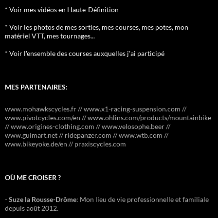
* Voir mes vidéos en Haute-Définition
* Voir les photos de mes sorties, mes courses, mes potes, mon
matériel VTT, mes tournages...
* Voir l'ensemble des courses auxquelles j'ai participé
MES PARTENAIRES:
www.mohawkscycles.fr // www.x1-racing-suspension.com //
www.pivotcycles.com/en // www.ohlins.com/products/mountainbike
// www.origines-clothing.com // www.velosophe.beer //
www.guimart.net // ridepanzer.com // www.wtb.com //
www.bikeyoke.de/en // praxiscycles.com
OÙ ME CROISER ?
-
Suze la Rousse-Drôme
: Mon lieu de vie professionnelle et familiale
depuis août 2012.