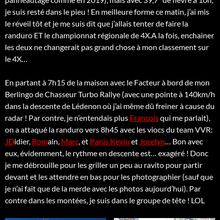
je suis resté dans le pieu ! En meilleure forme ce matin, j’ai mis
le réveil tôt et je me suis dit que j’allais tenter de faire la
randuro ET le championnat régionale de 4X.A la fois, enchainer
les deux ne changerait pas grand chose à mon classement sur
le 4X…
En partant à 7h15 de la maison avec le Facteur à bord de mon
Berlingo de Chasseur Turbo Rallye (avec une pointe à 140km/h
dans la descente de Lédenon où j’ai même dû freiner à cause du
radar ! Par contre, je n’entendais plus
François
qui me parlait),
on a attaqué la randuro vers 8h45 avec les viocs du team VVR:
JD
idier,
Rom
ain,
Marc
, et
Panis Kevin
et
Jocelyn
… Bon avec
eux, évidemment, le rythme en descente est… exagéré ! Donc
je me débrouille pour les griller un peu au ravito pour partir
devant et les attendre en bas pour les photographier (sauf que
je n’ai fait que de la merde avec les photos aujourd’hui). Par
contre dans les montées, je suis dans le groupe de tête ! LOL