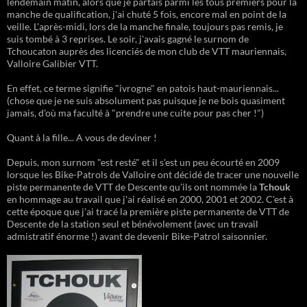
lendemain matin, alors que je partais parmi les tous premiers pour la
manche de qualification, j'ai chuté 5 fois, encore mal en point de la
veille. L'après-midi, lors de la manche finale, toujours pas remis, je
suis tombé à 3 reprises. Le soir, j'avais gagné le surnom de
Tchoucaton auprès des licenciés de mon club de VTT mauriennais,
Valloire Galibier VTT.
En effet, ce terme signifie "ivrogne" en patois haut-mauriennais...
(chose que je ne suis absolument pas puisque je ne bois quasiment
jamais, d'où ma faculté à "prendre une cuite pour pas cher !")
Quant à la fille... A vous de deviner !
Depuis, mon surnom "est resté" et il s'est un peu écourté en 2009
lorsque les Bike-Patrols de Valloire ont décidé de tracer une nouvelle
piste permanente de VTT de Descente qu'ils ont nommée la
Tchouk
en hommage au travail que j'ai réalisé en 2000, 2001 et 2002. C'est à
cette époque que j'ai tracé la première piste permanente de VTT de
Descente de la station seul et bénévolement (avec un travail
admistratif énorme !) avant de devenir Bike-Patrol saisonnier.