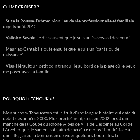
OÙ ME CROISER ?
-
Suze la Rousse-Drôme
: Mon lieu de vie professionnelle et familiale
depuis août 2012.
-
Valloire-Savoie
: je dis souvent que je suis un "savoyard de coeur".
-
Mauriac-Cantal
: j'ajoute ensuite que je suis un "cantalou de
naissance".
-
Vias-Hérault
: un petit coin tranquille au bord de la plage où je peux
me poser avec la famille.
POURQUOI « TCHOUK » ?
Mon surnom
Tchoucaton
est le fruit d'une longue histoire qui date du
début des années 2000. Plus précisément, c'est en 2002 lors d'une
manche de la Coupe du Rhône-Alpes de VTT de Descente au Col de
l'Arzelier que, le samedi soir, afin de paraître moins "timide" face à
une fille, j'ai eu la bonne idée de vider quelques bouteilles. Le