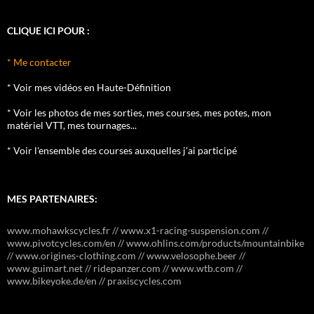
CLIQUE ICI POUR :
* Me contacter
* Voir mes vidéos en Haute-Définition
* Voir les photos de mes sorties, mes courses, mes potes, mon
matériel VTT, mes tournages...
* Voir l'ensemble des courses auxquelles j'ai participé
MES PARTENAIRES:
www.mohawkscycles.fr // www.x1-racing-suspension.com //
www.pivotcycles.com/en // www.ohlins.com/products/mountainbike
// www.origines-clothing.com // www.velosophe.beer //
www.guimart.net // ridepanzer.com // www.wtb.com //
www.bikeyoke.de/en // praxiscycles.com