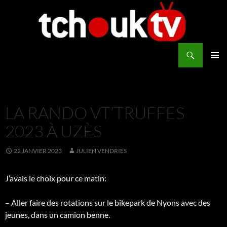
Aller
au
contenu
Recherche
TchoukTV
MENU
PRINCI
LA RANDO VT’TRUFFES
2023 À UZÈS
22 JANVIER 2023
JULIEN VENDRIES
J’avais le choix pour ce matin:
– Aller faire des rotations sur le bikepark de Nyons avec des
jeunes, dans un camion benne.