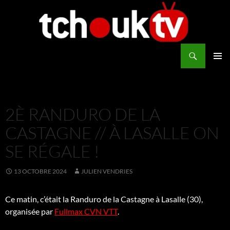
Aller
au
contenu
Recherche
TchoukTV
MENU
PRINCI
2È RANDURO DE LA
CASTAGNE // À LASALLE ON
SE RÉGALE !
13 OCTOBRE 2024
JULIEN VENDRIES
Ce matin, c’était la Randuro de la Castagne à Lasalle (30),
organisée par
Fullmax CVN VTT
.