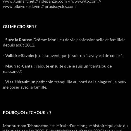
www.guimart.net // ridepanzer.com // www.wtb.com //
www.bikeyoke.de/en // praxiscycles.com
OÙ ME CROISER ?
-
Suze la Rousse-Drôme
: Mon lieu de vie professionnelle et familiale
depuis août 2012.
-
Valloire-Savoie
: je dis souvent que je suis un "savoyard de coeur".
-
Mauriac-Cantal
: j'ajoute ensuite que je suis un "cantalou de
naissance".
-
Vias-Hérault
: un petit coin tranquille au bord de la plage où je peux
me poser avec la famille.
POURQUOI « TCHOUK » ?
Mon surnom
Tchoucaton
est le fruit d'une longue histoire qui date du
début des années 2000. Plus précisément, c'est en 2002 lors d'une