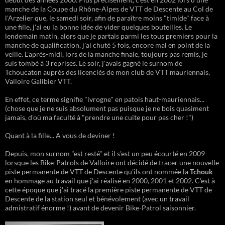
manche de la Coupe du Rhône-Alpes de VTT de Descente au Col de
l'Arzelier que, le samedi soir, afin de paraître moins "timide" face à
une fille, j'ai eu la bonne idée de vider quelques bouteilles. Le
lendemain matin, alors que je partais parmi les tous premiers pour la
manche de qualification, j'ai chuté 5 fois, encore mal en point de la
veille. L'après-midi, lors de la manche finale, toujours pas remis, je
suis tombé à 3 reprises. Le soir, j'avais gagné le surnom de
Tchoucaton auprès des licenciés de mon club de VTT mauriennais,
Valloire Galibier VTT.
En effet, ce terme signifie "ivrogne" en patois haut-mauriennais...
(chose que je ne suis absolument pas puisque je ne bois quasiment
jamais, d'où ma faculté à "prendre une cuite pour pas cher !")
Quant à la fille... A vous de deviner !
Depuis, mon surnom "est resté" et il s'est un peu écourté en 2009
lorsque les Bike-Patrols de Valloire ont décidé de tracer une nouvelle
piste permanente de VTT de Descente qu'ils ont nommée la
Tchouk
en hommage au travail que j'ai réalisé en 2000, 2001 et 2002. C'est à
cette époque que j'ai tracé la première piste permanente de VTT de
Descente de la station seul et bénévolement (avec un travail
admistratif énorme !) avant de devenir Bike-Patrol saisonnier.