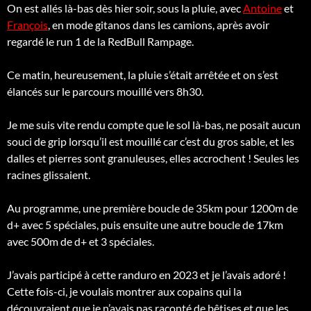
On est allés là-bas dès hier soir, sous la pluie, avec
Antoine
et
François
, en mode gitanos dans les camions, après avoir
regardé le run 1 de la RedBull Rampage.
Ce matin, heureusement, la pluie s’était arrêtée et on s’est
élancés sur le parcours mouillé vers 8h30.
Je me suis vite rendu compte que le sol là-bas, ne posait aucun
souci de grip lorsqu’il est mouillé car c’est du gros sable,
et les
dalles et pierres sont granuleuses, elles accrochent ! Seules les
racines glissaient.
Au programme, une première boucle de 35km pour 1200m de
d+ avec 5 spéciales, puis ensuite une autre boucle de 17km
avec 500m de d+ et 3 spéciales.
J’avais participé à cette randuro en 2023 et je l’avais adoré !
Cette fois-ci, je voulais montrer aux copains qui la
découvraient que je n’avais pas raconté de bêtises et que les