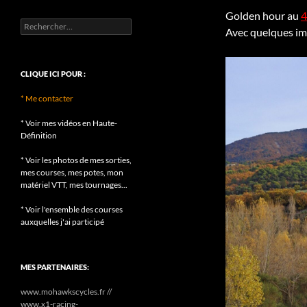
Golden hour au
4
Rechercher :
Avec quelques ima
CLIQUE ICI POUR :
* Me contacter
* Voir mes vidéos en Haute-
Définition
* Voir les photos de mes sorties,
mes courses, mes potes, mon
matériel VTT, mes tournages...
* Voir l'ensemble des courses
auxquelles j'ai participé
MES PARTENAIRES:
www.mohawkscycles.fr //
www.x1-racing-