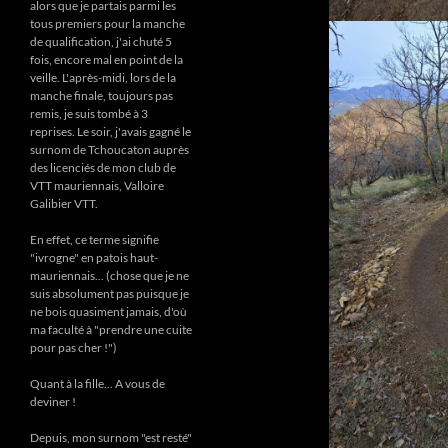
alors que je partais parmi les
tous premiers pour la manche
de qualification, j'ai chuté 5
fois, encore mal en point de la
veille. L'après-midi, lors de la
manche finale, toujours pas
remis, je suis tombé à 3
reprises. Le soir, j'avais gagné le
surnom de Tchoucaton auprès
des licenciés de mon club de
VTT mauriennais, Valloire
Galibier VTT.
En effet, ce terme signifie
"ivrogne" en patois haut-
mauriennais... (chose que je ne
suis absolument pas puisque je
ne bois quasiment jamais, d'où
ma faculté à "prendre une cuite
pour pas cher !")
Quant à la fille... A vous de
deviner !
Depuis, mon surnom "est resté"