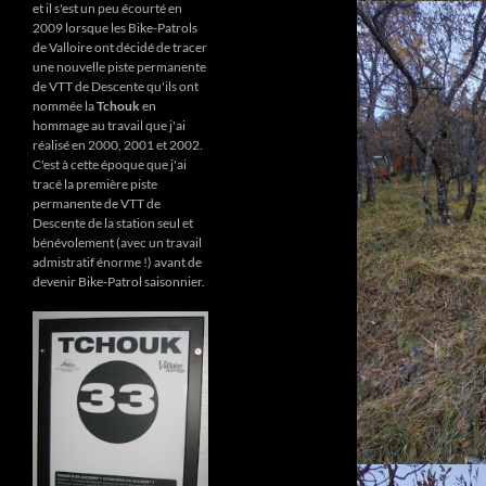
et il s'est un peu écourté en
2009 lorsque les Bike-Patrols
de Valloire ont décidé de tracer
une nouvelle piste permanente
de VTT de Descente qu'ils ont
nommée la
Tchouk
en
hommage au travail que j'ai
réalisé en 2000, 2001 et 2002.
C'est à cette époque que j'ai
tracé la première piste
permanente de VTT de
Descente de la station seul et
bénévolement (avec un travail
admistratif énorme !) avant de
devenir Bike-Patrol saisonnier.