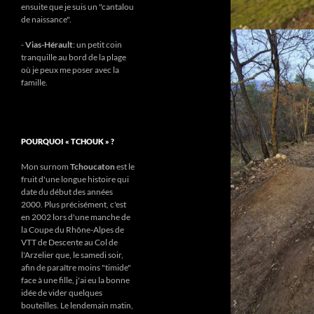
ensuite que je suis un "cantalou
de naissance".
-
Vias-Hérault
: un petit coin
tranquille au bord de la plage
où je peux me poser avec la
famille.
POURQUOI « TCHOUK » ?
Mon surnom
Tchoucaton
est le
fruit d'une longue histoire qui
date du début des années
2000. Plus précisément, c'est
en 2002 lors d'une manche de
la Coupe du Rhône-Alpes de
VTT de Descente au Col de
l'Arzelier que, le samedi soir,
afin de paraître moins "timide"
face à une fille, j'ai eu la bonne
idée de vider quelques
bouteilles. Le lendemain matin,