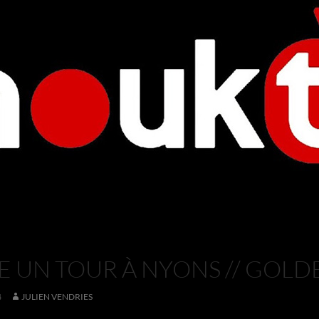
 UN TOUR À NYONS // GOL
4
JULIEN VENDRIES