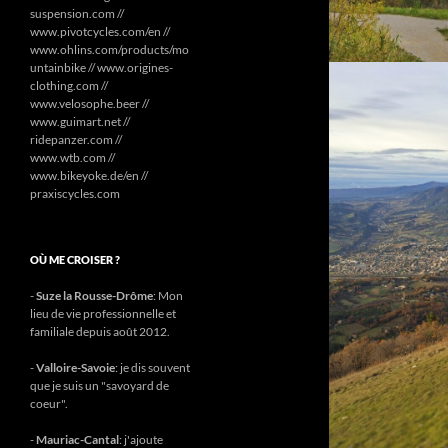
suspension.com //
www.pivotcycles.com/en //
www.ohlins.com/products/mo
untainbike // www.origines-
clothing.com //
www.velosophe.beer //
www.guimart.net //
ridepanzer.com //
www.wtb.com //
www.bikeyoke.de/en //
praxiscycles.com
OÙ ME CROISER ?
-
Suze la Rousse-Drôme
: Mon
lieu de vie professionnelle et
familiale depuis août 2012.
-
Valloire-Savoie
: je dis souvent
que je suis un "savoyard de
coeur".
-
Mauriac-Cantal
: j'ajoute