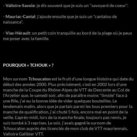
-
Valloire-Savoie
: je dis souvent que je suis un "savoyard de coeur".
-
Mauriac-Cantal
: j'ajoute ensuite que je suis un "cantalou de
naissance".
-
Vias-Hérault
: un petit coin tranquille au bord de la plage où je peux
me poser avec la famille.
POURQUOI « TCHOUK » ?
Mon surnom
Tchoucaton
est le fruit d'une longue histoire qui date du
début des années 2000. Plus précisément, c'est en 2002 lors d'une
manche de la Coupe du Rhône-Alpes de VTT de Descente au Col de
l'Arzelier que, le samedi soir, afin de paraître moins "timide" face à
une fille, j'ai eu la bonne idée de vider quelques bouteilles. Le
lendemain matin, alors que je partais parmi les tous premiers pour la
manche de qualification, j'ai chuté 5 fois, encore mal en point de la
veille. L'après-midi, lors de la manche finale, toujours pas remis, je
suis tombé à 3 reprises. Le soir, j'avais gagné le surnom de
Tchoucaton auprès des licenciés de mon club de VTT mauriennais,
Valloire Galibier VTT.