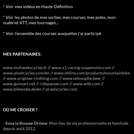
* Voir mes vidéos en Haute-Définition
* Voir les photos de mes sorties, mes courses, mes potes, mon
matériel VTT, mes tournages...
* Voir l'ensemble des courses auxquelles j'ai participé
MES PARTENAIRES:
www.mohawkscycles.fr // www.x1-racing-suspension.com //
www.pivotcycles.com/en // www.ohlins.com/products/mountainbike
// www.origines-clothing.com // www.velosophe.beer //
www.guimart.net // ridepanzer.com // www.wtb.com //
www.bikeyoke.de/en // praxiscycles.com
OÙ ME CROISER ?
-
Suze la Rousse-Drôme
: Mon lieu de vie professionnelle et familiale
depuis août 2012.