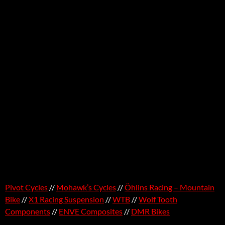
Pivot Cycles
//
Mohawk’s Cycles
//
Öhlins Racing – Mountain
Bike
//
X1 Racing Suspension
//
WTB
//
Wolf Tooth
Components
//
ENVE Composites
//
DMR Bikes