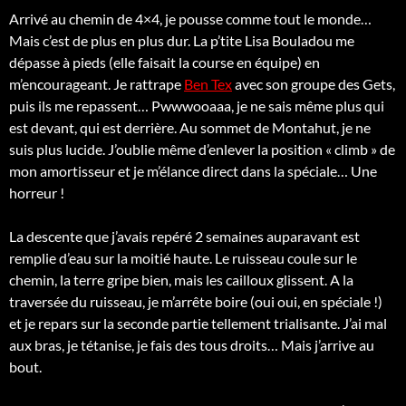
Arrivé au chemin de 4×4, je pousse comme tout le monde…
Mais c’est de plus en plus dur. La p’tite Lisa Bouladou me
dépasse à pieds (elle faisait la course en équipe) en
m’encourageant. Je rattrape
Ben Tex
avec son groupe des Gets,
puis ils me repassent… Pwwwooaaa, je ne sais même plus qui
est devant, qui est derrière. Au sommet de Montahut, je ne
suis plus lucide. J’oublie même d’enlever la position « climb » de
mon amortisseur et je m’élance direct dans la spéciale… Une
horreur !
La descente que j’avais repéré 2 semaines auparavant est
remplie d’eau sur la moitié haute. Le ruisseau coule sur le
chemin, la terre gripe bien, mais les cailloux glissent. A la
traversée du ruisseau, je m’arrête boire (oui oui, en spéciale !)
et je repars sur la seconde partie tellement trialisante. J’ai mal
aux bras, je tétanise, je fais des tous droits… Mais j’arrive au
bout.