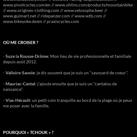
www.pivotcycles.com/en // www.ohlins.com/products/mountainbike
// www.origines-clothing.com // www.velosophe.beer //
www.guimart.net // ridepanzer.com // www.wtb.com //
www.bikeyoke.de/en // praxiscycles.com
OÙ ME CROISER ?
-
Suze la Rousse-Drôme
: Mon lieu de vie professionnelle et familiale
depuis août 2012.
-
Valloire-Savoie
: je dis souvent que je suis un "savoyard de coeur".
-
Mauriac-Cantal
: j'ajoute ensuite que je suis un "cantalou de
naissance".
-
Vias-Hérault
: un petit coin tranquille au bord de la plage où je peux
me poser avec la famille.
POURQUOI « TCHOUK » ?