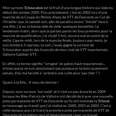
Mon surnom
Tchoucaton
est le fruit d'une longue histoire qui date du
début des années 2000. Plus précisément, c'est en 2002 lors d'une
manche de la Coupe du Rhône-Alpes de VTT de Descente au Col de
l'Arzelier que, le samedi soir, afin de paraître moins "timide" face à
une fille, j'ai eu la bonne idée de vider quelques bouteilles. Le
lendemain matin, alors que je partais parmi les tous premiers pour la
manche de qualification, j'ai chuté 5 fois, encore mal en point de la
veille. L'après-midi, lors de la manche finale, toujours pas remis, je
suis tombé à 3 reprises. Le soir, j'avais gagné le surnom de
Tchoucaton auprès des licenciés de mon club de VTT mauriennais,
Valloire Galibier VTT.
En effet, ce terme signifie "ivrogne" en patois haut-mauriennais...
(chose que je ne suis absolument pas puisque je ne bois quasiment
jamais, d'où ma faculté à "prendre une cuite pour pas cher !")
Quant à la fille... A vous de deviner !
Depuis, mon surnom "est resté" et il s'est un peu écourté en 2009
lorsque les Bike-Patrols de Valloire ont décidé de tracer une nouvelle
piste permanente de VTT de Descente qu'ils ont nommée la
Tchouk
en hommage au travail que j'ai réalisé en 2000, 2001 et 2002. C'est à
cette époque que j'ai tracé la première piste permanente de VTT de
Descente de la station seul et bénévolement (avec un travail