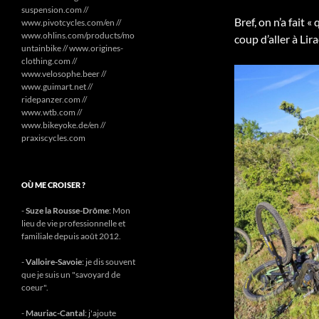
suspension.com //
Bref, on n’a fait 
www.pivotcycles.com/en //
www.ohlins.com/products/mo
coup d’aller à Lira
untainbike // www.origines-
clothing.com //
www.velosophe.beer //
www.guimart.net //
ridepanzer.com //
www.wtb.com //
www.bikeyoke.de/en //
praxiscycles.com
OÙ ME CROISER ?
-
Suze la Rousse-Drôme
: Mon
lieu de vie professionnelle et
familiale depuis août 2012.
-
Valloire-Savoie
: je dis souvent
que je suis un "savoyard de
coeur".
-
Mauriac-Cantal
: j'ajoute