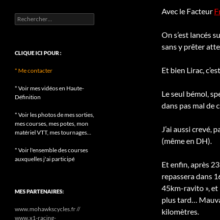
Avec le Facteur
F
Rechercher :
On s’est lancés s
sans y prêter att
CLIQUE ICI POUR :
Et bien Lirac, c’e
* Me contacter
* Voir mes vidéos en Haute-
Le seul bémol, sp
Définition
dans pas mal de ch
* Voir les photos de mes sorties,
mes courses, mes potes, mon
J’ai aussi crevé, 
matériel VTT, mes tournages...
(même en DH).
* Voir l'ensemble des courses
auxquelles j'ai participé
Et enfin, après 23
repassera dans 16
45km-ravito », et
MES PARTENAIRES:
plus tard… Mauvai
www.mohawkscycles.fr //
kilomètres.
www.x1-racing-