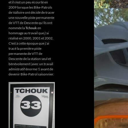
et il s'est un peu écourté en
2009 lorsque les Bike-Patrols
de Valloire ont décidé de tracer
une nouvelle piste permanente
de VTT de Descente qu'ils ont
nommée la
Tchouk
en
hommage au travail que j'ai
réalisé en 2000, 2001 et 2002.
C'est à cette époque que j'ai
tracé la première piste
permanente de VTT de
Descente de la station seul et
bénévolement (avec un travail
admistratif énorme !) avant de
devenir Bike-Patrol saisonnier.