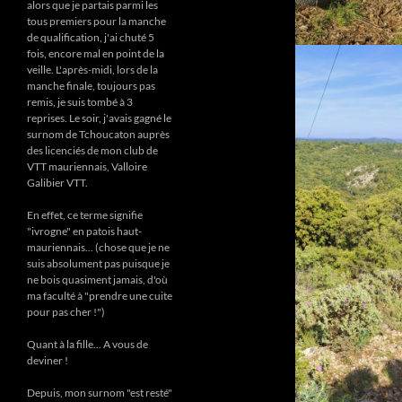
alors que je partais parmi les
tous premiers pour la manche
de qualification, j'ai chuté 5
fois, encore mal en point de la
veille. L'après-midi, lors de la
manche finale, toujours pas
remis, je suis tombé à 3
reprises. Le soir, j'avais gagné le
surnom de Tchoucaton auprès
des licenciés de mon club de
VTT mauriennais, Valloire
Galibier VTT.
En effet, ce terme signifie
"ivrogne" en patois haut-
mauriennais... (chose que je ne
suis absolument pas puisque je
ne bois quasiment jamais, d'où
ma faculté à "prendre une cuite
pour pas cher !")
Quant à la fille... A vous de
deviner !
Depuis, mon surnom "est resté"