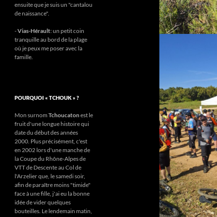
ensuite que je suis un "cantalou
de naissance".
-
Vias-Hérault
: un petit coin
tranquille au bord de la plage
où je peux me poser avec la
famille.
POURQUOI « TCHOUK » ?
Mon surnom
Tchoucaton
est le
fruit d'une longue histoire qui
date du début des années
2000. Plus précisément, c'est
en 2002 lors d'une manche de
la Coupe du Rhône-Alpes de
VTT de Descente au Col de
l'Arzelier que, le samedi soir,
afin de paraître moins "timide"
face à une fille, j'ai eu la bonne
idée de vider quelques
bouteilles. Le lendemain matin,