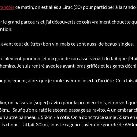
rançois
ce matin, on est allés à Lirac (30) pour participer à la rando
ur le grand parcours et j’ai découverts ce coin vraiment chouette qu
ention.
st avant tout du (très) bon vin, mais ce sont aussi de beaux singles.
écialement pour moi et ma grande carcasse, venait du fait que j’éta
emins. Je suis rentré avec les avant-bras griffés et les gants déchi
par pincement, alors que je roule avec un insert à l’arrière. Cela fais
km, on passe au (super) ravito pour la première fois, et on voit qu
km… Sauf qu’on a raté le second passage au ravito. A un embranch
 un autre panneau « 55km » à coté. On a donc tracé sur le 55km en s
s choix ! J’ai fait 30km, sous le cagnard, avec une gourde de 650ml