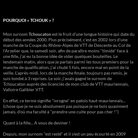
POURQUOI « TCHOUK » ?
Mon surnom
Tchoucaton
est le fruit d'une longue histoire qui date du
début des années 2000. Plus précisément, c'est en 2002 lors d'une
manche de la Coupe du Rhône-Alpes de VTT de Descente au Col de
l'Arzelier que, le samedi soir, afin de paraître moins "timide" face à
une fille, j'ai eu la bonne idée de vider quelques bouteilles. Le
lendemain matin, alors que je partais parmi les tous premiers pour la
manche de qualification, j'ai chuté 5 fois, encore mal en point de la
veille. L'après-midi, lors de la manche finale, toujours pas remis, je
suis tombé à 3 reprises. Le soir, j'avais gagné le surnom de
Tchoucaton auprès des licenciés de mon club de VTT mauriennais,
Valloire Galibier VTT.
En effet, ce terme signifie "ivrogne" en patois haut-mauriennais...
(chose que je ne suis absolument pas puisque je ne bois quasiment
jamais, d'où ma faculté à "prendre une cuite pour pas cher !")
Quant à la fille... A vous de deviner !
Depuis, mon surnom "est resté" et il s'est un peu écourté en 2009