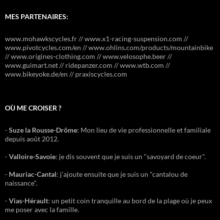
MES PARTENAIRES:
www.mohawkscycles.fr // www.x1-racing-suspension.com //
www.pivotcycles.com/en // www.ohlins.com/products/mountainbike
// www.origines-clothing.com // www.velosophe.beer //
www.guimart.net // ridepanzer.com // www.wtb.com //
www.bikeyoke.de/en // praxiscycles.com
OÙ ME CROISER ?
-
Suze la Rousse-Drôme
: Mon lieu de vie professionnelle et familiale
depuis août 2012.
-
Valloire-Savoie
: je dis souvent que je suis un "savoyard de coeur".
-
Mauriac-Cantal
: j'ajoute ensuite que je suis un "cantalou de
naissance".
-
Vias-Hérault
: un petit coin tranquille au bord de la plage où je peux
me poser avec la famille.