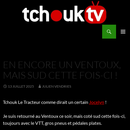
Aller
au
contenu
Recherche
TchoukTV
MENU
PRINCI
EN ENCORE UN VENTOUX,
MAIS SUD CETTE FOIS-CI !
13 JUILLET 2025
JULIEN VENDRIES
Tchouk Le Tracteur comme dirait un certain
Jocelyn
!
Je suis retourné au Ventoux ce soir, mais coté sud cette fois-ci,
toujours avec le VTT, gros pneus et pédales plates.