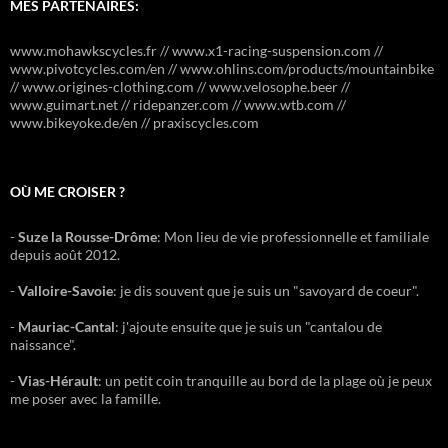
MES PARTENAIRES:
www.mohawkscycles.fr // www.x1-racing-suspension.com //
www.pivotcycles.com/en // www.ohlins.com/products/mountainbike
// www.origines-clothing.com // www.velosophe.beer //
www.guimart.net // ridepanzer.com // www.wtb.com //
www.bikeyoke.de/en // praxiscycles.com
OÙ ME CROISER ?
-
Suze la Rousse-Drôme
: Mon lieu de vie professionnelle et familiale
depuis août 2012.
-
Valloire-Savoie
: je dis souvent que je suis un "savoyard de coeur".
-
Mauriac-Cantal
: j'ajoute ensuite que je suis un "cantalou de
naissance".
-
Vias-Hérault
: un petit coin tranquille au bord de la plage où je peux
me poser avec la famille.