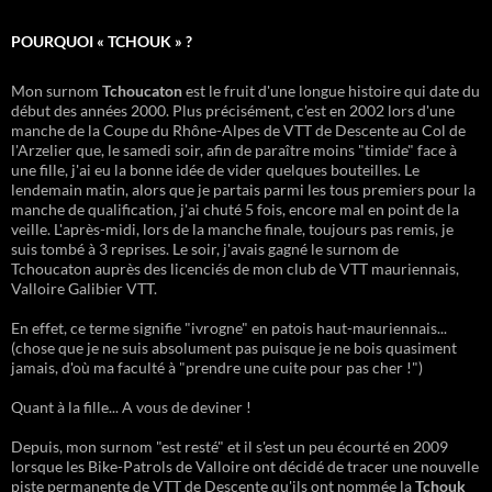
POURQUOI « TCHOUK » ?
Mon surnom
Tchoucaton
est le fruit d'une longue histoire qui date du
début des années 2000. Plus précisément, c'est en 2002 lors d'une
manche de la Coupe du Rhône-Alpes de VTT de Descente au Col de
l'Arzelier que, le samedi soir, afin de paraître moins "timide" face à
une fille, j'ai eu la bonne idée de vider quelques bouteilles. Le
lendemain matin, alors que je partais parmi les tous premiers pour la
manche de qualification, j'ai chuté 5 fois, encore mal en point de la
veille. L'après-midi, lors de la manche finale, toujours pas remis, je
suis tombé à 3 reprises. Le soir, j'avais gagné le surnom de
Tchoucaton auprès des licenciés de mon club de VTT mauriennais,
Valloire Galibier VTT.
En effet, ce terme signifie "ivrogne" en patois haut-mauriennais...
(chose que je ne suis absolument pas puisque je ne bois quasiment
jamais, d'où ma faculté à "prendre une cuite pour pas cher !")
Quant à la fille... A vous de deviner !
Depuis, mon surnom "est resté" et il s'est un peu écourté en 2009
lorsque les Bike-Patrols de Valloire ont décidé de tracer une nouvelle
piste permanente de VTT de Descente qu'ils ont nommée la
Tchouk