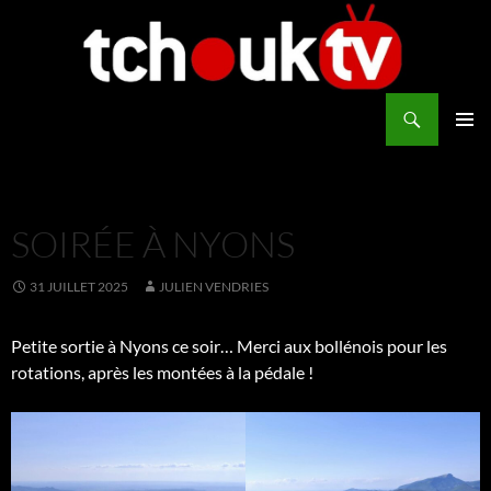
Aller
au
contenu
Recherche
TchoukTV
MENU
PRINCI
SOIRÉE À NYONS
31 JUILLET 2025
JULIEN VENDRIES
Petite sortie à Nyons ce soir… Merci aux bollénois pour les
rotations, après les montées à la pédale !