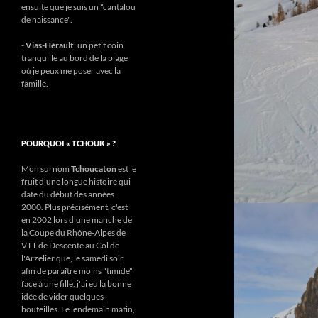
ensuite que je suis un "cantalou
de naissance".
-
Vias-Hérault
: un petit coin
tranquille au bord de la plage
où je peux me poser avec la
famille.
POURQUOI « TCHOUK » ?
Mon surnom
Tchoucaton
est le
fruit d'une longue histoire qui
date du début des années
2000. Plus précisément, c'est
en 2002 lors d'une manche de
la Coupe du Rhône-Alpes de
VTT de Descente au Col de
l'Arzelier que, le samedi soir,
afin de paraître moins "timide"
face à une fille, j'ai eu la bonne
idée de vider quelques
bouteilles. Le lendemain matin,