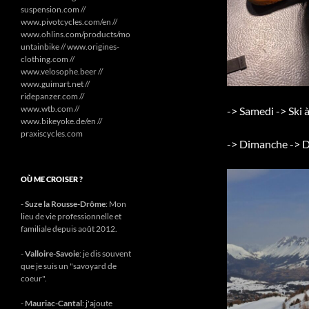
suspension.com //
www.pivotcycles.com/en //
www.ohlins.com/products/mo
untainbike // www.origines-
clothing.com //
www.velosophe.beer //
www.guimart.net //
ridepanzer.com //
www.wtb.com //
-> Samedi -> Ski 
www.bikeyoke.de/en //
praxiscycles.com
-> Dimanche -> D
OÙ ME CROISER ?
-
Suze la Rousse-Drôme
: Mon
lieu de vie professionnelle et
familiale depuis août 2012.
-
Valloire-Savoie
: je dis souvent
que je suis un "savoyard de
coeur".
-
Mauriac-Cantal
: j'ajoute