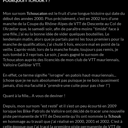
POURQUOI « TCHOUK » ?
Mon surnom
Tchoucaton
est le fruit d'une longue histoire qui date du
début des années 2000. Plus précisément, c'est en 2002 lors d'une
manche de la Coupe du Rhône-Alpes de VTT de Descente au Col de
l'Arzelier que, le samedi soir, afin de paraître moins "timide" face à
une fille, j'ai eu la bonne idée de vider quelques bouteilles. Le
lendemain matin, alors que je partais parmi les tous premiers pour la
manche de qualification, j'ai chuté 5 fois, encore mal en point de la
veille. L'après-midi, lors de la manche finale, toujours pas remis, je
suis tombé à 3 reprises. Le soir, j'avais gagné le surnom de
Tchoucaton auprès des licenciés de mon club de VTT mauriennais,
Valloire Galibier VTT.
En effet, ce terme signifie "ivrogne" en patois haut-mauriennais...
(chose que je ne suis absolument pas puisque je ne bois quasiment
jamais, d'où ma faculté à "prendre une cuite pour pas cher !")
Quant à la fille... A vous de deviner !
Depuis, mon surnom "est resté" et il s'est un peu écourté en 2009
lorsque les Bike-Patrols de Valloire ont décidé de tracer une nouvelle
piste permanente de VTT de Descente qu'ils ont nommée la
Tchouk
en hommage au travail que j'ai réalisé en 2000, 2001 et 2002. C'est à
cette époque que j'ai tracé la première piste permanente de VTT de