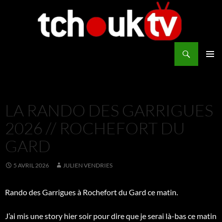
Aller
au
contenu
Recherche
TchoukTV
MENU
PRINCI
LA RANDO DES GARRIGUES
2026 // ROCHEFORT DU
GARD
5 AVRIL 2026
JULIEN VENDRIES
Rando des Garrigues à Rochefort du Gard ce matin.
J’ai mis une story hier soir pour dire que je serai là-bas ce matin