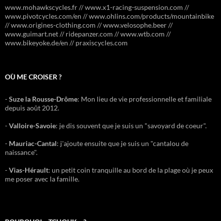
www.mohawkscycles.fr // www.x1-racing-suspension.com //
www.pivotcycles.com/en // www.ohlins.com/products/mountainbike
// www.origines-clothing.com // www.velosophe.beer //
www.guimart.net // ridepanzer.com // www.wtb.com //
www.bikeyoke.de/en // praxiscycles.com
OÙ ME CROISER ?
-
Suze la Rousse-Drôme
: Mon lieu de vie professionnelle et familiale
depuis août 2012.
-
Valloire-Savoie
: je dis souvent que je suis un "savoyard de coeur".
-
Mauriac-Cantal
: j'ajoute ensuite que je suis un "cantalou de
naissance".
-
Vias-Hérault
: un petit coin tranquille au bord de la plage où je peux
me poser avec la famille.