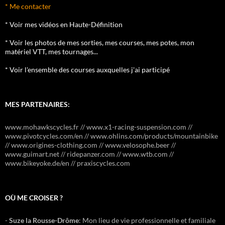
* Me contacter
* Voir mes vidéos en Haute-Définition
* Voir les photos de mes sorties, mes courses, mes potes, mon
matériel VTT, mes tournages...
* Voir l'ensemble des courses auxquelles j'ai participé
MES PARTENAIRES:
www.mohawkscycles.fr // www.x1-racing-suspension.com //
www.pivotcycles.com/en // www.ohlins.com/products/mountainbike
// www.origines-clothing.com // www.velosophe.beer //
www.guimart.net // ridepanzer.com // www.wtb.com //
www.bikeyoke.de/en // praxiscycles.com
OÙ ME CROISER ?
-
Suze la Rousse-Drôme
: Mon lieu de vie professionnelle et familiale