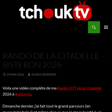
Aller
au
contenu
Recherche
TchoukTV
MENU
PRINCI
RANDO DE LA CITADELLE –
SISTERON 2026
29 MAI 2026
JULIEN VENDRIES
Voila une vidéo complète de ma
Rando VTT de la Citadelle
2026 à
#sisteron
.
Dimanche dernier, j’ai fait tout le grand parcours (en
musculaire hein !) et même plus vu que je me suis raté à un