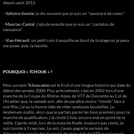
depuis août 2012.
-
Valloire-Savoie
: je dis souvent que je suis un "savoyard de coeur".
-
Mauriac-Cantal
: j'ajoute ensuite que je suis un "cantalou de
naissance".
-
Vias-Hérault
: un petit coin tranquille au bord de la plage où je peux
me poser avec la famille.
POURQUOI « TCHOUK » ?
Mon surnom
Tchoucaton
est le fruit d'une longue histoire qui date du
début des années 2000. Plus précisément, c'est en 2002 lors d'une
manche de la Coupe du Rhône-Alpes de VTT de Descente au Col de
l'Arzelier que, le samedi soir, afin de paraître moins "timide" face à
une fille, j'ai eu la bonne idée de vider quelques bouteilles. Le
lendemain matin, alors que je partais parmi les tous premiers pour la
manche de qualification, j'ai chuté 5 fois, encore mal en point de la
veille. L'après-midi, lors de la manche finale, toujours pas remis, je
suis tombé à 3 reprises. Le soir, j'avais gagné le surnom de
Tchoucaton auprès des licenciés de mon club de VTT mauriennais,