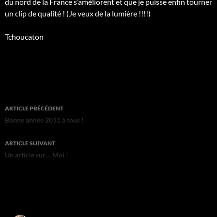
du nord de la France s’améliorent et que je puisse enfin tourner
un clip de qualité ! (Je veux de la lumière !!!!)
Tchoucaton
Navigation
ARTICLE PRÉCÉDENT
des
Bonne année 2011 à tous !
articles
ARTICLE SUIVANT
Un article sur… Moi !