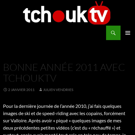
Aller
au
contenu
Recherche
TchoukTV
MENU
PRINCI
BONNE ANNÉE 2011 AVEC
TCHOUKTV
2 JANVIER 2011
JULIEN VENDRIES
Pour la dernière journée de l’année 2010, j’ai fais quelques
images de ski et de speed-riding avec les copains, forcément
sur Valloire. Après avoir « piqué » quelques images de mes
deux précédentes petites vidéos (c’est du « réchauffé ») et
surtout, après avoir monté tout cela en très peu de temps, je