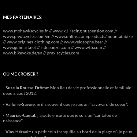
MES PARTENAIRES:
www.mohawkscycles.fr // www.x1-racing-suspension.com //
www.pivotcycles.com/en // www.ohlins.com/products/mountainbike
// www.origines-clothing.com // www.velosophe.beer //
www.guimart.net // ridepanzer.com // www.wtb.com //
www.bikeyoke.de/en // praxiscycles.com
OÙ ME CROISER ?
-
Suze la Rousse-Drôme
: Mon lieu de vie professionnelle et familiale
depuis août 2012.
-
Valloire-Savoie
: je dis souvent que je suis un "savoyard de coeur".
-
Mauriac-Cantal
: j'ajoute ensuite que je suis un "cantalou de
naissance".
-
Vias-Hérault
: un petit coin tranquille au bord de la plage où je peux