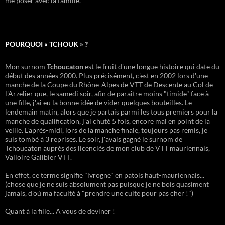
me poser avec la famille.
POURQUOI « TCHOUK » ?
Mon surnom
Tchoucaton
est le fruit d'une longue histoire qui date du
début des années 2000. Plus précisément, c'est en 2002 lors d'une
manche de la Coupe du Rhône-Alpes de VTT de Descente au Col de
l'Arzelier que, le samedi soir, afin de paraître moins "timide" face à
une fille, j'ai eu la bonne idée de vider quelques bouteilles. Le
lendemain matin, alors que je partais parmi les tous premiers pour la
manche de qualification, j'ai chuté 5 fois, encore mal en point de la
veille. L'après-midi, lors de la manche finale, toujours pas remis, je
suis tombé à 3 reprises. Le soir, j'avais gagné le surnom de
Tchoucaton auprès des licenciés de mon club de VTT mauriennais,
Valloire Galibier VTT.
En effet, ce terme signifie "ivrogne" en patois haut-mauriennais...
(chose que je ne suis absolument pas puisque je ne bois quasiment
jamais, d'où ma faculté à "prendre une cuite pour pas cher !")
Quant à la fille... A vous de deviner !