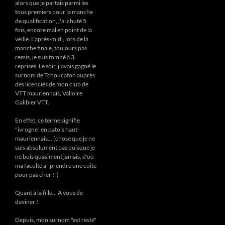
alors que je partais parmi les
tous premiers pour la manche
de qualification, j'ai chuté 5
fois, encore mal en point de la
veille. L'après-midi, lors de la
manche finale, toujours pas
remis, je suis tombé à 3
reprises. Le soir, j'avais gagné le
surnom de Tchoucaton auprès
des licenciés de mon club de
VTT mauriennais, Valloire
Galibier VTT.
En effet, ce terme signifie
"ivrogne" en patois haut-
mauriennais... (chose que je ne
suis absolument pas puisque je
ne bois quasiment jamais, d'où
ma faculté à "prendre une cuite
pour pas cher !")
Quant à la fille... A vous de
deviner !
Depuis, mon surnom "est resté"