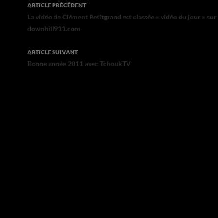
Navigation
ARTICLE PRÉCÉDENT
des
La vidéo de Clément Petitgrand est classée « vidéo du jour » sur
downhill911.com
articles
ARTICLE SUIVANT
Bonne année 2011 avec TchoukTV