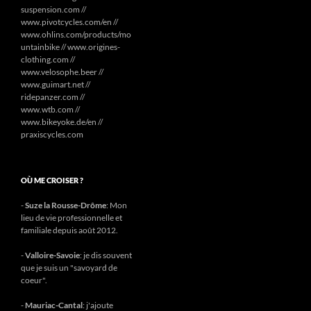
suspension.com //
www.pivotcycles.com/en //
www.ohlins.com/products/mo
untainbike // www.origines-
clothing.com //
www.velosophe.beer //
www.guimart.net //
ridepanzer.com //
www.wtb.com //
www.bikeyoke.de/en //
praxiscycles.com
OÙ ME CROISER ?
-
Suze la Rousse-Drôme
: Mon
lieu de vie professionnelle et
familiale depuis août 2012.
-
Valloire-Savoie
: je dis souvent
que je suis un "savoyard de
coeur".
-
Mauriac-Cantal
: j'ajoute