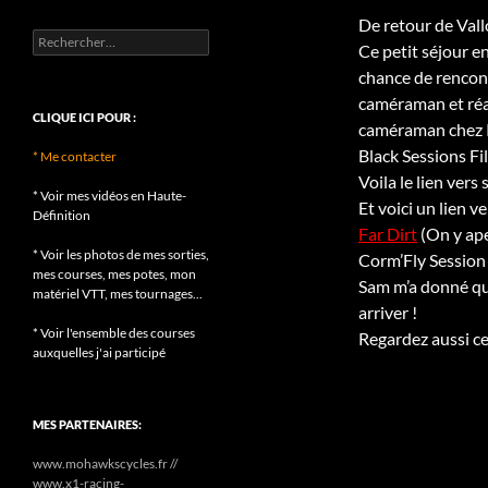
De retour de Vall
Rechercher :
Ce petit séjour en
chance de rencont
caméraman et réal
CLIQUE ICI POUR :
caméraman chez RT
Black Sessions Fil
* Me contacter
Voila le lien vers 
* Voir mes vidéos en Haute-
Et voici un lien v
Définition
Far Dirt
(On y ape
* Voir les photos de mes sorties,
Corm’Fly Session
mes courses, mes potes, mon
Sam m’a donné que
matériel VTT, mes tournages...
arriver !
* Voir l'ensemble des courses
Regardez aussi c
auxquelles j'ai participé
MES PARTENAIRES:
www.mohawkscycles.fr //
www.x1-racing-