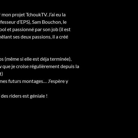
r mon projet TchoukTV. J’ai eu la
ofesseur d’EPS), Sam Bouchon, le
l et passionné par son job (il est
lant ses deux passions, il a créé
ps (même si elle est déja terminée),
w que je croise régulièrement depuis la
t)
s mes futurs montages… J’espère y
 des riders est géniale !