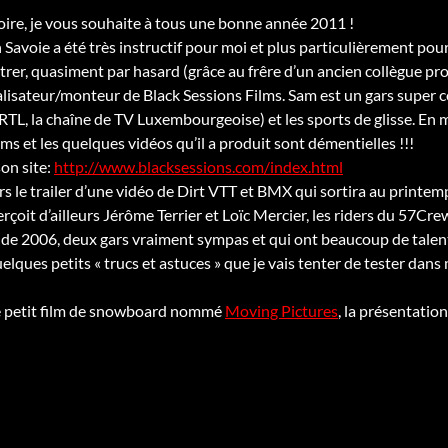
oire, je vous souhaite à tous une bonne année 2011 !
 Savoie a été très instructif pour moi et plus particulièrement pou
rer, quasiment par hasard (grâce au frêre d’un ancien collègue pr
isateur/monteur de Black Sessions Films. Sam est un gars super coo
L, la chaîne de TV Luxembourgeoise) et les sports de glisse. En mê
ms et les quelques vidéos qu’il a produit sont démentielles !!!
son site:
http://www.blacksessions.com/index.html
ers le trailer d’une vidéo de Dirt VTT et BMX qui sortira au printem
rçoit d’ailleurs Jérôme Terrier et Loïc Mercier, les riders du 57Cre
 de 2006, deux gars vraiment sympas et qui ont beaucoup de talen
lques petits « trucs et astuces » que je vais tenter de tester dan
e petit film de snowboard nommé
Moving Pictures
, la présentation