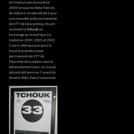
et il s'est un peu écourté en
2009 lorsque les Bike-Patrols
de Valloire ont décidé de tracer
une nouvelle piste permanente
de VTT de Descente qu'ils ont
nommée la
Tchouk
en
hommage au travail que j'ai
réalisé en 2000, 2001 et 2002.
C'est à cette époque que j'ai
tracé la première piste
permanente de VTT de
Descente de la station seul et
bénévolement (avec un travail
admistratif énorme !) avant de
devenir Bike-Patrol saisonnier.