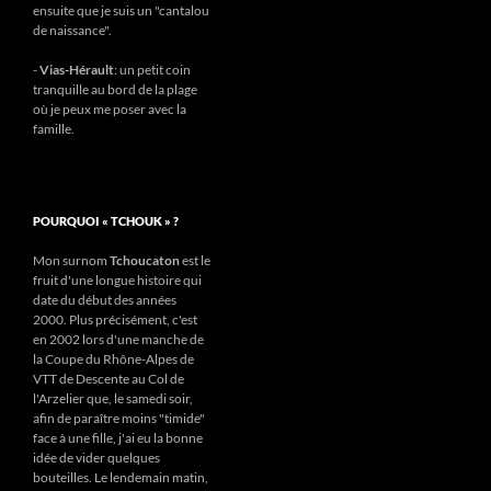
ensuite que je suis un "cantalou
de naissance".
-
Vias-Hérault
: un petit coin
tranquille au bord de la plage
où je peux me poser avec la
famille.
POURQUOI « TCHOUK » ?
Mon surnom
Tchoucaton
est le
fruit d'une longue histoire qui
date du début des années
2000. Plus précisément, c'est
en 2002 lors d'une manche de
la Coupe du Rhône-Alpes de
VTT de Descente au Col de
l'Arzelier que, le samedi soir,
afin de paraître moins "timide"
face à une fille, j'ai eu la bonne
idée de vider quelques
bouteilles. Le lendemain matin,