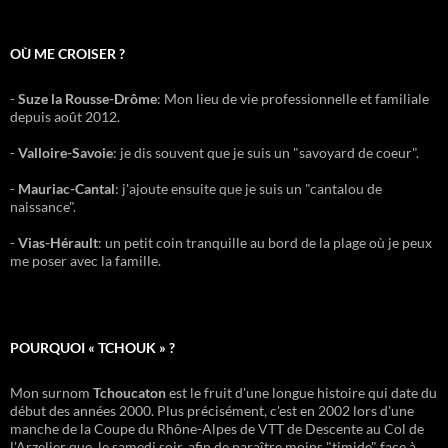
OÙ ME CROISER ?
-
Suze la Rousse-Drôme
: Mon lieu de vie professionnelle et familiale
depuis août 2012.
-
Valloire-Savoie
: je dis souvent que je suis un "savoyard de coeur".
-
Mauriac-Cantal
: j'ajoute ensuite que je suis un "cantalou de
naissance".
-
Vias-Hérault
: un petit coin tranquille au bord de la plage où je peux
me poser avec la famille.
POURQUOI « TCHOUK » ?
Mon surnom
Tchoucaton
est le fruit d'une longue histoire qui date du
début des années 2000. Plus précisément, c'est en 2002 lors d'une
manche de la Coupe du Rhône-Alpes de VTT de Descente au Col de
l'Arzelier que, le samedi soir, afin de paraître moins "timide" face à