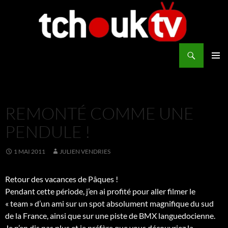
Aller
au
contenu
Recherche
TchoukTV
MENU
PRINCI
REMONTÉ COMME UNE
PENDULE !
1 MAI 2011
JULIEN VENDRIES
Retour des vacances de Pâques !
Pendant cette période, j’en ai profité pour aller filmer le
« team » d’un ami sur un spot absolument magnifique du sud
de la France, ainsi que sur une piste de BMX languedocienne.
Je n’en dis pas plus et je préfère que vous découvriez la