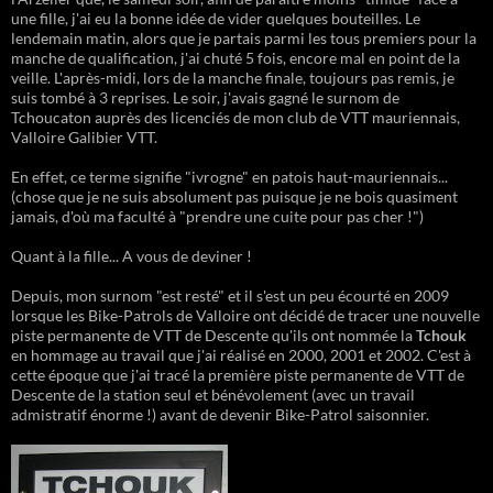
une fille, j'ai eu la bonne idée de vider quelques bouteilles. Le
lendemain matin, alors que je partais parmi les tous premiers pour la
manche de qualification, j'ai chuté 5 fois, encore mal en point de la
veille. L'après-midi, lors de la manche finale, toujours pas remis, je
suis tombé à 3 reprises. Le soir, j'avais gagné le surnom de
Tchoucaton auprès des licenciés de mon club de VTT mauriennais,
Valloire Galibier VTT.
En effet, ce terme signifie "ivrogne" en patois haut-mauriennais...
(chose que je ne suis absolument pas puisque je ne bois quasiment
jamais, d'où ma faculté à "prendre une cuite pour pas cher !")
Quant à la fille... A vous de deviner !
Depuis, mon surnom "est resté" et il s'est un peu écourté en 2009
lorsque les Bike-Patrols de Valloire ont décidé de tracer une nouvelle
piste permanente de VTT de Descente qu'ils ont nommée la
Tchouk
en hommage au travail que j'ai réalisé en 2000, 2001 et 2002. C'est à
cette époque que j'ai tracé la première piste permanente de VTT de
Descente de la station seul et bénévolement (avec un travail
admistratif énorme !) avant de devenir Bike-Patrol saisonnier.