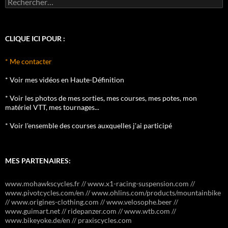
CLIQUE ICI POUR :
* Me contacter
* Voir mes vidéos en Haute-Définition
* Voir les photos de mes sorties, mes courses, mes potes, mon
matériel VTT, mes tournages...
* Voir l'ensemble des courses auxquelles j'ai participé
MES PARTENAIRES:
www.mohawkscycles.fr // www.x1-racing-suspension.com //
www.pivotcycles.com/en // www.ohlins.com/products/mountainbike
// www.origines-clothing.com // www.velosophe.beer //
www.guimart.net // ridepanzer.com // www.wtb.com //
www.bikeyoke.de/en // praxiscycles.com