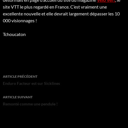
site VTT le plus regardé en France. C’est vraiment une
excellente nouvelle et elle devrait largement dépasser les 10
000 visionnages !
Tchoucaton
Navigation
ARTICLE PRÉCÉDENT
des
Enduro Facteur est sur Sicklines
articles
ARTICLE SUIVANT
Remonté comme une pendule !