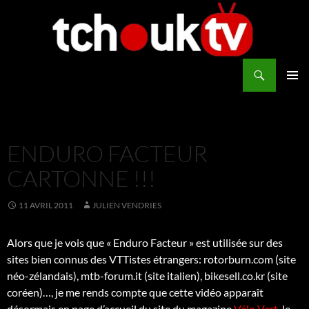
Aller
au
contenu
Recherche
TchoukTV
MENU
PRINCI
ENDURO FACTEUR
CARTONNE !!!
11 AVRIL 2011
JULIEN VENDRIES
Alors que je vois que « Enduro Facteur » est utilisée sur des
sites bien connus des VTTistes étrangers: rotorburn.com (site
néo-zélandais), mtb-forum.it (site italien), bikesell.co.kr (site
coréen)…, je me rends compte que cette vidéo apparaît
désormais en page d’accueil du site du magazine
Vélo Vert
, le