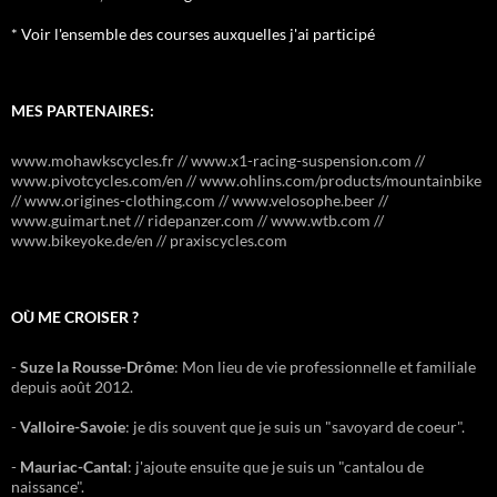
* Voir l'ensemble des courses auxquelles j'ai participé
MES PARTENAIRES:
www.mohawkscycles.fr // www.x1-racing-suspension.com //
www.pivotcycles.com/en // www.ohlins.com/products/mountainbike
// www.origines-clothing.com // www.velosophe.beer //
www.guimart.net // ridepanzer.com // www.wtb.com //
www.bikeyoke.de/en // praxiscycles.com
OÙ ME CROISER ?
-
Suze la Rousse-Drôme
: Mon lieu de vie professionnelle et familiale
depuis août 2012.
-
Valloire-Savoie
: je dis souvent que je suis un "savoyard de coeur".
-
Mauriac-Cantal
: j'ajoute ensuite que je suis un "cantalou de
naissance".