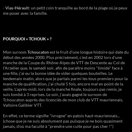
-
Vias-Hérault
: un petit coin tranquille au bord de la plage où je peux
me poser avec la famille.
POURQUOI « TCHOUK » ?
Mon surnom
Tchoucaton
est le fruit d'une longue histoire qui date du
début des années 2000. Plus précisément, c'est en 2002 lors d'une
manche de la Coupe du Rhône-Alpes de VTT de Descente au Col de
l'Arzelier que, le samedi soir, afin de paraître moins "timide" face à
une fille, j'ai eu la bonne idée de vider quelques bouteilles. Le
lendemain matin, alors que je partais parmi les tous premiers pour la
manche de qualification, j'ai chuté 5 fois, encore mal en point de la
veille. L'après-midi, lors de la manche finale, toujours pas remis, je
suis tombé à 3 reprises. Le soir, j'avais gagné le surnom de
Tchoucaton auprès des licenciés de mon club de VTT mauriennais,
Valloire Galibier VTT.
En effet, ce terme signifie "ivrogne" en patois haut-mauriennais...
(chose que je ne suis absolument pas puisque je ne bois quasiment
jamais, d'où ma faculté à "prendre une cuite pour pas cher !")