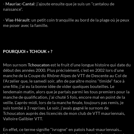
-
Mauriac-Cantal
: j'ajoute ensuite que je suis un "cantalou de
naissance".
-
Vias-Hérault
: un petit coin tranquille au bord de la plage où je peux
me poser avec la famille.
POURQUOI « TCHOUK » ?
Mon surnom
Tchoucaton
est le fruit d'une longue histoire qui date du
début des années 2000. Plus précisément, c'est en 2002 lors d'une
manche de la Coupe du Rhône-Alpes de VTT de Descente au Col de
l'Arzelier que, le samedi soir, afin de paraître moins "timide" face à
une fille, j'ai eu la bonne idée de vider quelques bouteilles. Le
lendemain matin, alors que je partais parmi les tous premiers pour la
manche de qualification, j'ai chuté 5 fois, encore mal en point de la
veille. L'après-midi, lors de la manche finale, toujours pas remis, je
suis tombé à 3 reprises. Le soir, j'avais gagné le surnom de
Tchoucaton auprès des licenciés de mon club de VTT mauriennais,
Valloire Galibier VTT.
En effet, ce terme signifie "ivrogne" en patois haut-mauriennais...