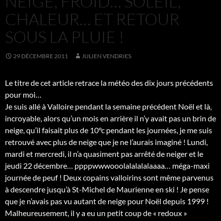
NEIGE, FROID… SOLEIL,
CHALEUR… ET RETOUR
SOUS LA PLUIE !
29 DÉCEMBRE 2011
JULIEN VENDRIES
Le titre de cet article retrace la météo des dix jours précédents
pour moi…
Je suis allé à Valloire pendant la semaine précédent Noël et là,
incroyable, alors qu’un mois en arrière il n’y avait pas un brin de
neige, qu’il faisait plus de 10°c pendant les journées, je me suis
retrouvé avec plus de neige que je ne l’aurais imaginé ! Lundi,
mardi et mercredi, il n’a quasiment pas arrêté de neiger et le
jeudi 22 décembre… ppppwwwooolalalalalaaaa… méga-maxi
journée de peuf ! Deux copains valloirins sont même parvenus
à descendre jusqu’à St-Michel de Maurienne en ski ! Je pense
que je n’avais pas vu autant de neige pour Noël depuis 1999 !
Malheureusement, il y a eu un petit coup de « redoux »