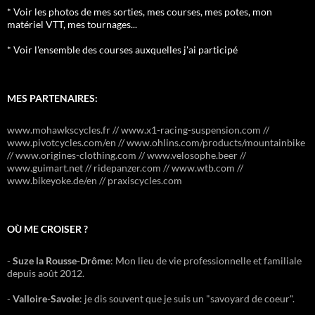
* Voir les photos de mes sorties, mes courses, mes potes, mon
matériel VTT, mes tournages...
* Voir l'ensemble des courses auxquelles j'ai participé
MES PARTENAIRES:
www.mohawkscycles.fr // www.x1-racing-suspension.com //
www.pivotcycles.com/en // www.ohlins.com/products/mountainbike
// www.origines-clothing.com // www.velosophe.beer //
www.guimart.net // ridepanzer.com // www.wtb.com //
www.bikeyoke.de/en // praxiscycles.com
OÙ ME CROISER ?
-
Suze la Rousse-Drôme
: Mon lieu de vie professionnelle et familiale
depuis août 2012.
-
Valloire-Savoie
: je dis souvent que je suis un "savoyard de coeur".