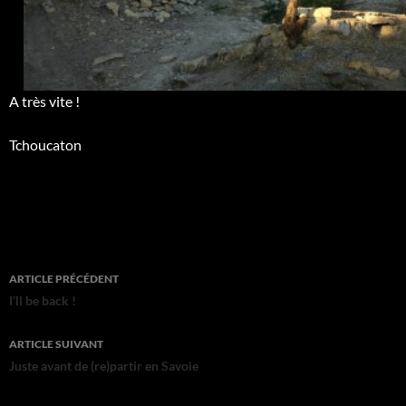
A très vite !
Tchoucaton
Navigation
ARTICLE PRÉCÉDENT
des
I’ll be back !
articles
ARTICLE SUIVANT
Juste avant de (re)partir en Savoie