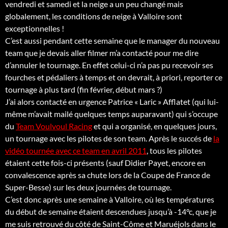
vendredi et samedi et la neige a un peu changé mais
globalement, les conditions de neige à Valloire sont
exceptionnelles !
C’est aussi pendant cette semaine que le manager du nouveau
team que je devais aller filmer m’a contacté pour me dire
d’annuler le tournage. En effet celui-ci n’a pas pu recevoir ses
fourches et pédaliers à temps et on devrait, à priori, reporter ce
tournage à plus tard (fin février, début mars ?)
J’ai alors contacté en urgence Patrice « Laric » Afflatet (qui lui-
même m’avait mailé quelques temps auparavant) qui s’occupe
du
Team Voulvoul Racing
et qui a organisé, en quelques jours,
un tournage avec les pilotes de son team. Après le succés de
la
vidéo tournée avec ce team en avril 2011
, tous les pilotes
étaient cette fois-ci présents (sauf Didier Payet, encore en
convalescence après sa chute lors de la Coupe de France de
Super-Besse) sur les deux journées de tournage.
C’est donc après une semaine à Valloire, où les températures
du début de semaine étaient descendues jusqu’à -14°c, que je
me suis retrouvé du côté de Saint-Côme et Maruéjols dans le