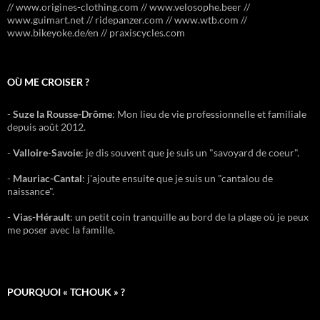
// www.origines-clothing.com // www.velosophe.beer //
www.guimart.net // ridepanzer.com // www.wtb.com //
www.bikeyoke.de/en // praxiscycles.com
OÙ ME CROISER ?
-
Suze la Rousse-Drôme
: Mon lieu de vie professionnelle et familiale
depuis août 2012.
-
Valloire-Savoie
: je dis souvent que je suis un "savoyard de coeur".
-
Mauriac-Cantal
: j'ajoute ensuite que je suis un "cantalou de
naissance".
-
Vias-Hérault
: un petit coin tranquille au bord de la plage où je peux
me poser avec la famille.
POURQUOI « TCHOUK » ?