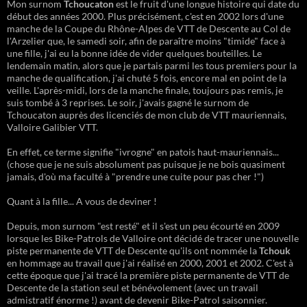
Mon surnom
Tchoucaton
est le fruit d'une longue histoire qui date du
début des années 2000. Plus précisément, c'est en 2002 lors d'une
manche de la Coupe du Rhône-Alpes de VTT de Descente au Col de
l'Arzelier que, le samedi soir, afin de paraître moins "timide" face à
une fille, j'ai eu la bonne idée de vider quelques bouteilles. Le
lendemain matin, alors que je partais parmi les tous premiers pour la
manche de qualification, j'ai chuté 5 fois, encore mal en point de la
veille. L'après-midi, lors de la manche finale, toujours pas remis, je
suis tombé à 3 reprises. Le soir, j'avais gagné le surnom de
Tchoucaton auprès des licenciés de mon club de VTT mauriennais,
Valloire Galibier VTT.
En effet, ce terme signifie "ivrogne" en patois haut-mauriennais...
(chose que je ne suis absolument pas puisque je ne bois quasiment
jamais, d'où ma faculté à "prendre une cuite pour pas cher !")
Quant à la fille... A vous de deviner !
Depuis, mon surnom "est resté" et il s'est un peu écourté en 2009
lorsque les Bike-Patrols de Valloire ont décidé de tracer une nouvelle
piste permanente de VTT de Descente qu'ils ont nommée la
Tchouk
en hommage au travail que j'ai réalisé en 2000, 2001 et 2002. C'est à
cette époque que j'ai tracé la première piste permanente de VTT de
Descente de la station seul et bénévolement (avec un travail
admistratif énorme !) avant de devenir Bike-Patrol saisonnier.