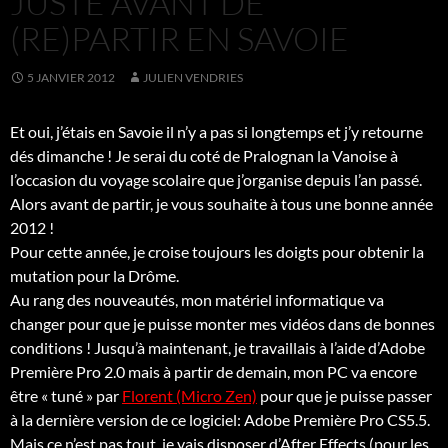
JUSTE AVANT DE
(RE)PARTIR EN SAVOIE
5 JANVIER 2012
JULIEN VENDRIES
Et oui, j’étais en Savoie il n’y a pas si longtemps et j’y retourne
dés dimanche ! Je serai du coté de Pralognan la Vanoise à
l’occasion du voyage scolaire que j’organise depuis l’an passé.
Alors avant de partir, je vous souhaite à tous une bonne année
2012 !
Pour cette année, je croise toujours les doigts pour obtenir la
mutation pour la Drôme.
Au rang des nouveautés, mon matériel informatique va
changer pour que je puisse monter mes vidéos dans de bonnes
conditions ! Jusqu’à maintenant, je travaillais à l’aide d’Adobe
Première Pro 2.0 mais à partir de demain, mon PC va encore
être « tuné » par
Florent (Micro Zen)
pour que je puisse passer
à la dernière version de ce logiciel: Adobe Première Pro CS5.5.
Mais ce n’est pas tout, je vais disposer d’After Effects (pour les