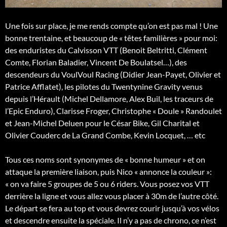
Une fois sur place, je me rends compte qu’on est pas mal ! Une
bonne trentaine, et beaucoup de « têtes familières » pour moi:
des enduristes du Calvisson VTT (Benoit Beltritti, Clément
Comte, Florian Baladier, Vincent De Boulatsel…), des
descendeurs du VoulVoul Racing (Didier Jean-Payet, Olivier et
Patrice Afflatet), les pilotes du Twentynine Gravity venus
depuis l’Hérault (Michel Dellamore, Alex Buil, les traceurs de
l’Epic Enduro), Clarisse Froger, Christophe « Doule » Randoulet
et Jean-Michel Deluen pour le César Bike, Gil Charital et
Olivier Couderc de La Grand Combe, Kevin Locquet, … etc
Tous ces noms sont synonymes de « bonne humeur » et on
attaque la première liaison, puis Nico « annonce la couleur »:
« on va faire 5 groupes de 5 ou 6 riders. Vous posez vos VTT
derrière la ligne et vous allez vous placer à 30m de l’autre côté.
Le départ se fera au top et vous devrez courir jusqu’à vos vélos
et descendre ensuite la spéciale. Il n’y a pas de chrono, ce n’est