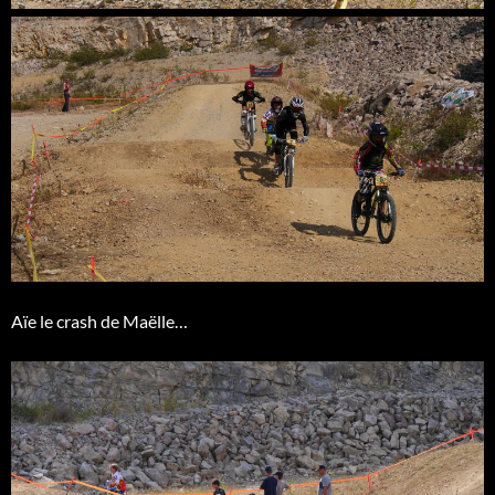
Aïe le crash de Maëlle…