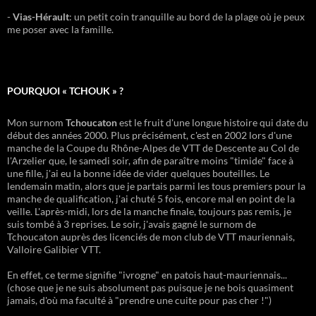
-
Vias-Hérault
: un petit coin tranquille au bord de la plage où je peux
me poser avec la famille.
POURQUOI « TCHOUK » ?
Mon surnom
Tchoucaton
est le fruit d'une longue histoire qui date du
début des années 2000. Plus précisément, c'est en 2002 lors d'une
manche de la Coupe du Rhône-Alpes de VTT de Descente au Col de
l'Arzelier que, le samedi soir, afin de paraître moins "timide" face à
une fille, j'ai eu la bonne idée de vider quelques bouteilles. Le
lendemain matin, alors que je partais parmi les tous premiers pour la
manche de qualification, j'ai chuté 5 fois, encore mal en point de la
veille. L'après-midi, lors de la manche finale, toujours pas remis, je
suis tombé à 3 reprises. Le soir, j'avais gagné le surnom de
Tchoucaton auprès des licenciés de mon club de VTT mauriennais,
Valloire Galibier VTT.
En effet, ce terme signifie "ivrogne" en patois haut-mauriennais...
(chose que je ne suis absolument pas puisque je ne bois quasiment
jamais, d'où ma faculté à "prendre une cuite pour pas cher !")