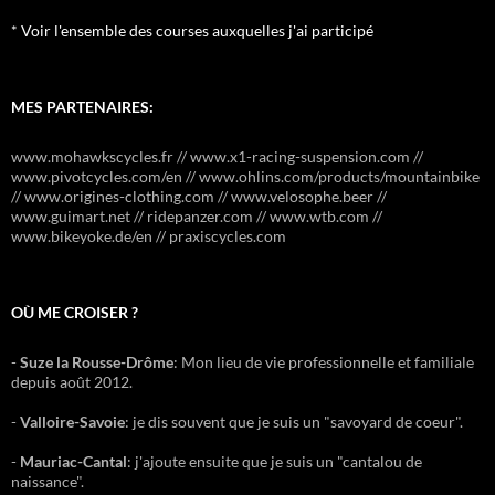
* Voir l'ensemble des courses auxquelles j'ai participé
MES PARTENAIRES:
www.mohawkscycles.fr // www.x1-racing-suspension.com //
www.pivotcycles.com/en // www.ohlins.com/products/mountainbike
// www.origines-clothing.com // www.velosophe.beer //
www.guimart.net // ridepanzer.com // www.wtb.com //
www.bikeyoke.de/en // praxiscycles.com
OÙ ME CROISER ?
-
Suze la Rousse-Drôme
: Mon lieu de vie professionnelle et familiale
depuis août 2012.
-
Valloire-Savoie
: je dis souvent que je suis un "savoyard de coeur".
-
Mauriac-Cantal
: j'ajoute ensuite que je suis un "cantalou de
naissance".