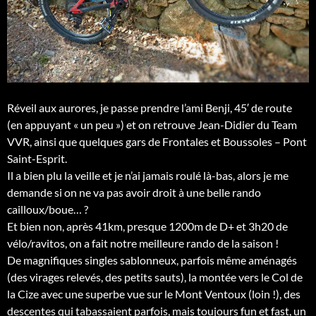
Réveil aux aurores, je passe prendre l’ami Benji, 45′ de route
(en appuyant « un peu ») et on retrouve Jean-Didier du Team
VVR, ainsi que quelques gars de Frontales et Boussoles – Pont
Saint-Esprit.
Il a bien plu la veille et je n’ai jamais roulé là-bas, alors je me
demande si on ne va pas avoir droit à une belle rando
cailloux/boue… ?
Et bien non, après 41km, presque 1200m de D+ et 3h20 de
vélo/ravitos, on a fait notre meilleure rando de la saison !
De magnifiques singles sablonneux, parfois même aménagés
(des virages relevés, des petits sauts), la montée vers le Col de
la Cize avec une superbe vue sur le Mont Ventoux (loin !), des
descentes qui tabassaient parfois, mais toujours fun et fast, un