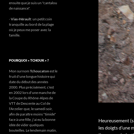
ensuite que je suis un "cantalou
de naissance".
-
Vias-Hérault
: un petit coin
tranquille au bord de la plage
où je peux me poser avec la
famille.
POURQUOI « TCHOUK » ?
Mon surnom
Tchoucaton
est le
fruit d'une longue histoire qui
date du début des années
2000. Plus précisément, c'est
en 2002 lors d'une manche de
la Coupe du Rhône-Alpes de
VTT de Descente au Col de
l'Arzelier que, le samedi soir,
afin de paraître moins "timide"
face à une fille, j'ai eu la bonne
Heureusement (si 
idée de vider quelques
les doigts d’une m
bouteilles. Le lendemain matin,