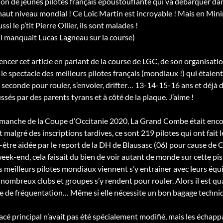
tion de jeunes pilotes français époustouflante qui va débarquer da
 haut niveau mondial ! Ce Loïc Martin est incroyable ! Mais en Minim
ussi le p’tit Pierre Ollier, ils sont malades !
l manquait Lucas Lagneau sur la course)
ncer cet article en parlant de la course de LGC, de son organisation
e spectacle des meilleurs pilotes français (mondiaux !) qui étaient 
 seconde pour rouler, s’envoler, drifter… 13-14-15-16 ans et déjà d
sés par des parents tyrans et à côté de la plaque. J’aime !
 manche de la Coupe d’Occitanie 2020, La Grand Combe était encor
 malgré des inscriptions tardives, ce sont 219 pilotes qui ont fait
t-être aidée par le report de la DH de Blausasc (06) pour cause de 
ek-end, cela faisait du bien de voir autant de monde sur cette pist
es meilleurs pilotes mondiaux viennent s’y entrainer avec leurs équi
 nombreux clubs et groupes s’y rendent pour rouler. Alors il est 
e de fréquentation… Même si elle nécessite un bon bagage techniq
racé principal n’avait pas été spécialement modifié, mais les échap