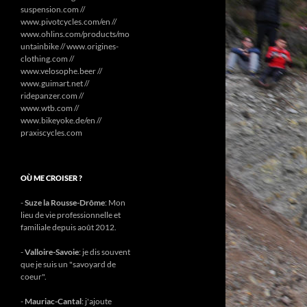
suspension.com //
www.pivotcycles.com/en //
www.ohlins.com/products/mo
untainbike // www.origines-
clothing.com //
www.velosophe.beer //
www.guimart.net //
ridepanzer.com //
www.wtb.com //
www.bikeyoke.de/en //
praxiscycles.com
OÙ ME CROISER ?
-
Suze la Rousse-Drôme
: Mon
lieu de vie professionnelle et
familiale depuis août 2012.
-
Valloire-Savoie
: je dis souvent
que je suis un "savoyard de
coeur".
-
Mauriac-Cantal
: j'ajoute