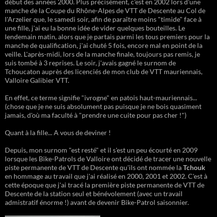
début des années 2000. Plus précisément, c'est en 2002 lors d'une
manche de la Coupe du Rhône-Alpes de VTT de Descente au Col de
l'Arzelier que, le samedi soir, afin de paraître moins "timide" face à
une fille, j'ai eu la bonne idée de vider quelques bouteilles. Le
lendemain matin, alors que je partais parmi les tous premiers pour la
manche de qualification, j'ai chuté 5 fois, encore mal en point de la
veille. L'après-midi, lors de la manche finale, toujours pas remis, je
suis tombé à 3 reprises. Le soir, j'avais gagné le surnom de
Tchoucaton auprès des licenciés de mon club de VTT mauriennais,
Valloire Galibier VTT.
En effet, ce terme signifie "ivrogne" en patois haut-mauriennais...
(chose que je ne suis absolument pas puisque je ne bois quasiment
jamais, d'où ma faculté à "prendre une cuite pour pas cher !")
Quant à la fille... A vous de deviner !
Depuis, mon surnom "est resté" et il s'est un peu écourté en 2009
lorsque les Bike-Patrols de Valloire ont décidé de tracer une nouvelle
piste permanente de VTT de Descente qu'ils ont nommée la
Tchouk
en hommage au travail que j'ai réalisé en 2000, 2001 et 2002. C'est à
cette époque que j'ai tracé la première piste permanente de VTT de
Descente de la station seul et bénévolement (avec un travail
admistratif énorme !) avant de devenir Bike-Patrol saisonnier.