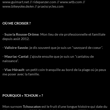
www.guimart.net // ridepanzer.com // www.wtb.com //
www.bikeyoke.de/en // praxiscycles.com
OÙ ME CROISER ?
-
Suze la Rousse-Drôme
: Mon lieu de vie professionnelle et familiale
depuis août 2012.
-
Valloire-Savoie
: je dis souvent que je suis un "savoyard de coeur".
-
Mauriac-Cantal
: j'ajoute ensuite que je suis un "cantalou de
naissance".
-
Vias-Hérault
: un petit coin tranquille au bord de la plage où je peux
me poser avec la famille.
POURQUOI « TCHOUK » ?
Mon surnom
Tchoucaton
est le fruit d'une longue histoire qui date du