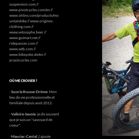
suspension.com //
www.pivotcycles.com/en //
www.ohlins.com/products/mo
untainbike // www.origines-
clothing.com //
www.velosophe.beer //
www.guimart.net //
ridepanzer.com //
www.wtb.com //
www.bikeyoke.de/en //
praxiscycles.com
OÙ ME CROISER ?
-
Suze la Rousse-Drôme
: Mon
lieu de vie professionnelle et
familiale depuis août 2012.
-
Valloire-Savoie
: je dis souvent
que je suis un "savoyard de
coeur".
-
Mauriac-Cantal
: j'ajoute