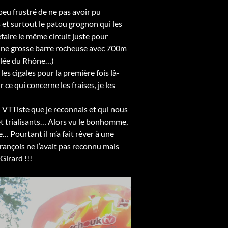
peu frustré de ne pas avoir pu
 et surtout le patou grognon qui les
efaire le même circuit juste pour
’une grosse barre rocheuse avec 700m
allée du Rhône…)
es cigales pour la première fois là-
 ce qui concerne les fraises, je les
n VTTiste que je reconnais et qui nous
s et trialisants… Alors vu le bonhomme,
he… Pourtant il m’a fait rêver à une
ançois ne l’avait pas reconnu mais
Girard !!!