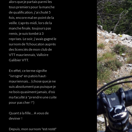
alors que je partais parmi les
tous premiers pour la manche
de qualification, j'ai chuté 5
fois, encore mal en point de la
veille. L'après-midi, lors de la
manche finale, toujours pas
remis, je suis tombé à 3
reprises. Le soir, j'avais gagné le
surnom de Tchoucaton auprès
des licenciés de mon club de
VTT mauriennais, Valloire
Galibier VTT.
En effet, ce terme signifie
"ivrogne" en patois haut-
mauriennais... (chose que je ne
suis absolument pas puisque je
ne bois quasiment jamais, d'où
ma faculté à "prendre une cuite
pour pas cher !")
Quant à la fille... A vous de
deviner !
Depuis, mon surnom "est resté"