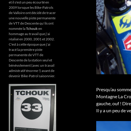
et il s'est un peu écourté en
2009 lorsque les Bike-Patrols
de Valloire ont décidé de tracer
une nouvelle piste permanente
de VTT de Descente qu'ils ont
nommée la
Tchouk
en
hommage au travail que j'ai
réalisé en 2000, 2001 et 2002.
C'est à cette époque que j'ai
tracé la première piste
permanente de VTT de
Descente de la station seul et
bénévolement (avec un travail
admistratif énorme !) avant de
devenir Bike-Patrol saisonnier.
Presqu’au sommet,
Montagne La Croi
gauche, ouf ! Dir
Il y a un peu de v