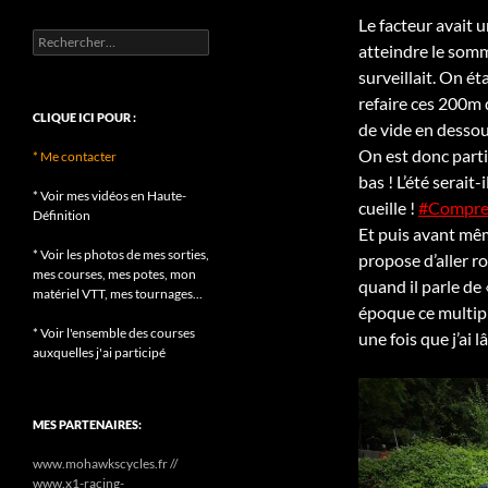
Le facteur avait 
Rechercher :
atteindre le somm
surveillait. On ét
refaire ces 200m 
CLIQUE ICI POUR :
de vide en dessou
On est donc parti
* Me contacter
bas ! L’été serait
* Voir mes vidéos en Haute-
cueille !
#Compre
Définition
Et puis avant mêm
* Voir les photos de mes sorties,
propose d’aller ro
mes courses, mes potes, mon
quand il parle de 
matériel VTT, mes tournages...
époque ce multipl
* Voir l'ensemble des courses
une fois que j’ai 
auxquelles j'ai participé
MES PARTENAIRES:
www.mohawkscycles.fr //
www.x1-racing-