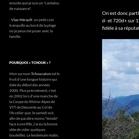
ensuite que je suis un "cantalou
de naissance".
On est donc part
d- et 720d+ sur 12
-
Vias-Hérault
: un petit coin
tranquille au bord de la plage
fidèle à sa réputa
où je peux me poser avec la
famille.
POURQUOI « TCHOUK » ?
Mon surnom
Tchoucaton
est le
fruit d'une longue histoire qui
date du début des années
2000. Plus précisément, c'est
en 2002 lors d'une manche de
la Coupe du Rhône-Alpes de
VTT de Descente au Col de
l'Arzelier que, le samedi soir,
afin de paraître moins "timide"
face à une fille, j'ai eu la bonne
idée de vider quelques
bouteilles. Le lendemain matin,