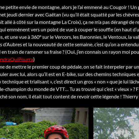
une petite envie de montagne, alors je l’ai emmené au Cougoir ! Un 
et jeudi dernier avec Gaëtan (vu qu’il était squatté par les chèvres
ait allé à côté sur la montagne La Croix), ça ne m’a pas dérangé de r
qui emmènent vers un point de vue à couper le souffle (en haut d
s, et une vue à 360° sur le Vercors, les Baronnies, le Ventoux, la v
s d’Aubres et la nouveauté de cette semaine, c’est qu’on a entendu l
-il en train de ramener sa fraise ? (Oui, j’en connais un rayon moi pour
ndraQuiPourra
)
e de mettre le premier coup de pédale, on se fait interpeler par u
uler avec lui, alors qu’il est en E-bike, sur des chemins technique
« technique et trialisant », c’est direct un gros « non » que je lui lâc
e-champion du monde de VTT… Tu as trouvé qui c’est « vieux » ? Fr
lâché son nom, il était tout content de revoir cette légende ! Thierry 