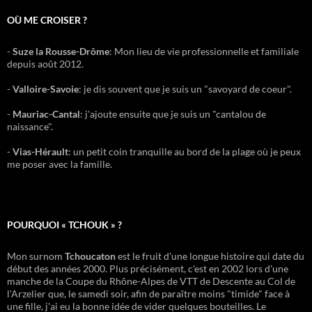
OÙ ME CROISER ?
-
Suze la Rousse-Drôme
: Mon lieu de vie professionnelle et familiale
depuis août 2012.
-
Valloire-Savoie
: je dis souvent que je suis un "savoyard de coeur".
-
Mauriac-Cantal
: j'ajoute ensuite que je suis un "cantalou de
naissance".
-
Vias-Hérault
: un petit coin tranquille au bord de la plage où je peux
me poser avec la famille.
POURQUOI « TCHOUK » ?
Mon surnom
Tchoucaton
est le fruit d'une longue histoire qui date du
début des années 2000. Plus précisément, c'est en 2002 lors d'une
manche de la Coupe du Rhône-Alpes de VTT de Descente au Col de
l'Arzelier que, le samedi soir, afin de paraître moins "timide" face à
une fille, j'ai eu la bonne idée de vider quelques bouteilles. Le