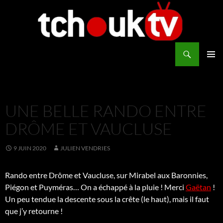
Aller
au
contenu
Recherche
TchoukTV
MENU
PRINCI
UNE BELLE RANDO ENTRE
DRÔME ET VAUCLUSE
9 JUIN 2020
JULIEN VENDRIES
Rando entre Drôme et Vaucluse, sur Mirabel aux Baronnies,
Piégon et Puyméras… On a échappé à la pluie ! Merci
Gaëtan
!
Un peu tendue la descente sous la crête (le haut), mais il faut
que j’y retourne !