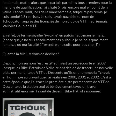
lendemain matin, alors que je partais parmi les tous premiers pour la
manche de qualification, j'ai chuté 5 fois, encore mal en point de la
veille. L'après-midi, lors de la manche finale, toujours pas remis, je
suis tombé à 3 reprises. Le soir, j'avais gagné le surnom de
Tchoucaton auprès des licenciés de mon club de VTT mauriennais,
Valloire Galibier VTT.
En effet, ce terme signifie "ivrogne" en patois haut-mauriennais...
(chose que je ne suis absolument pas puisque je ne bois quasiment
jamais, d'où ma faculté à "prendre une cuite pour pas cher !")
Quant à la fille... A vous de deviner !
Depuis, mon surnom "est resté" et il s'est un peu écourté en 2009
lorsque les Bike-Patrols de Valloire ont décidé de tracer une nouvelle
piste permanente de VTT de Descente qu'ils ont nommée la
Tchouk
en hommage au travail que j'ai réalisé en 2000, 2001 et 2002. C'est à
cette époque que j'ai tracé la première piste permanente de VTT de
Descente de la station seul et bénévolement (avec un travail
admistratif énorme !) avant de devenir Bike-Patrol saisonnier.