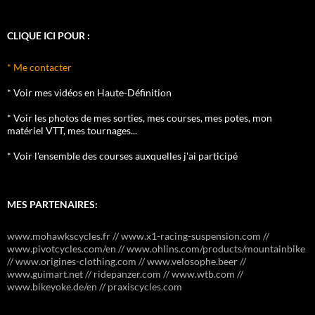
CLIQUE ICI POUR :
* Me contacter
* Voir mes vidéos en Haute-Définition
* Voir les photos de mes sorties, mes courses, mes potes, mon
matériel VTT, mes tournages...
* Voir l'ensemble des courses auxquelles j'ai participé
MES PARTENAIRES:
www.mohawkscycles.fr // www.x1-racing-suspension.com //
www.pivotcycles.com/en // www.ohlins.com/products/mountainbike
// www.origines-clothing.com // www.velosophe.beer //
www.guimart.net // ridepanzer.com // www.wtb.com //
www.bikeyoke.de/en // praxiscycles.com