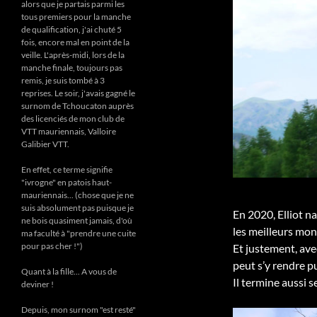
alors que je partais parmi les
tous premiers pour la manche
de qualification, j'ai chuté 5
fois, encore mal en point de la
veille. L'après-midi, lors de la
manche finale, toujours pas
remis, je suis tombé à 3
reprises. Le soir, j'avais gagné le
surnom de Tchoucaton auprès
des licenciés de mon club de
VTT mauriennais, Valloire
Galibier VTT.
En effet, ce terme signifie
"ivrogne" en patois haut-
mauriennais... (chose que je ne
suis absolument pas puisque je
En 2020, Elliot n
ne bois quasiment jamais, d'où
les meilleurs mo
ma faculté à "prendre une cuite
pour pas cher !")
Et justement, av
peut s’y rendre pu
Quant à la fille... A vous de
Il termine aussi 
deviner !
Depuis, mon surnom "est resté"