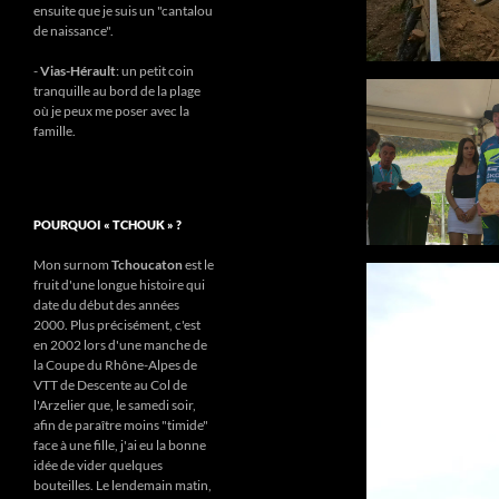
ensuite que je suis un "cantalou
de naissance".
-
Vias-Hérault
: un petit coin
tranquille au bord de la plage
où je peux me poser avec la
famille.
POURQUOI « TCHOUK » ?
Mon surnom
Tchoucaton
est le
fruit d'une longue histoire qui
date du début des années
2000. Plus précisément, c'est
en 2002 lors d'une manche de
la Coupe du Rhône-Alpes de
VTT de Descente au Col de
l'Arzelier que, le samedi soir,
afin de paraître moins "timide"
face à une fille, j'ai eu la bonne
idée de vider quelques
bouteilles. Le lendemain matin,