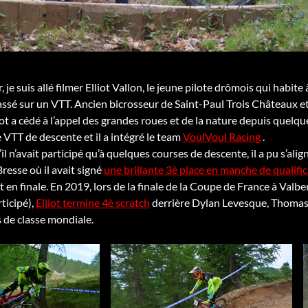
je suis allé filmer Elliot Vallon, le jeune pilote drômois qui habite
passé sur un VTT. Ancien bicrosseur de Saint-Paul Trois Châteaux et
iot a cédé à l’appel des grandes roues et de la nature depuis quelque
 le VTT de descente et il a intégré le team
VoulVoul Racing
.
il n’avait participé qu’à quelques courses de descente, il a pu s’ali
esse où il avait signé
une brillante 3è place en manche de qualifi
n finale. En 2019, lors de la finale de la Coupe de France à Valb
rticipé),
Elliot termine 4è scratch
derrière Dylan Levesque, Thomas 
 de classe mondiale.