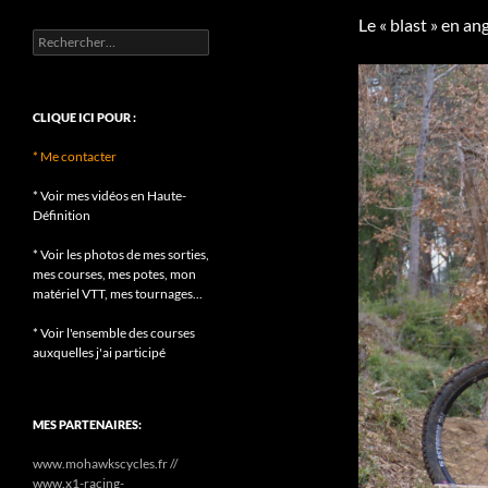
Le « blast » en an
Rechercher :
CLIQUE ICI POUR :
* Me contacter
* Voir mes vidéos en Haute-
Définition
* Voir les photos de mes sorties,
mes courses, mes potes, mon
matériel VTT, mes tournages...
* Voir l'ensemble des courses
auxquelles j'ai participé
MES PARTENAIRES:
www.mohawkscycles.fr //
www.x1-racing-