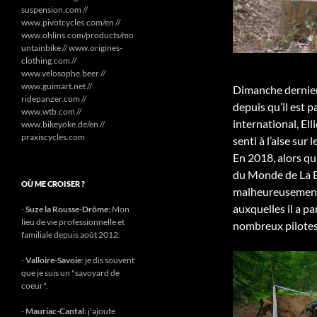
suspension.com //
www.pivotcycles.com/en //
www.ohlins.com/products/mo
untainbike // www.origines-
clothing.com //
www.velosophe.beer //
www.guimart.net //
Dimanche dernier, 
ridepanzer.com //
depuis qu’il est 
www.wtb.com //
international, Ell
www.bikeyoke.de/en //
praxiscycles.com
senti à l’aise sur
En 2018, alors qu’
du Monde de La Br
OÙ ME CROISER ?
malheureusement e
auxquelles il a pa
-
Suze la Rousse-Drôme
: Mon
lieu de vie professionnelle et
nombreux pilotes
familiale depuis août 2012.
-
Valloire-Savoie
: je dis souvent
que je suis un "savoyard de
coeur".
-
Mauriac-Cantal
: j'ajoute