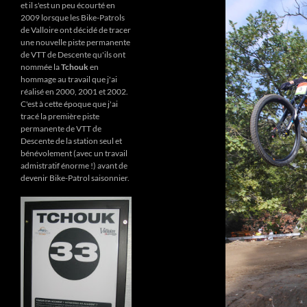
et il s'est un peu écourté en
2009 lorsque les Bike-Patrols
de Valloire ont décidé de tracer
une nouvelle piste permanente
de VTT de Descente qu'ils ont
nommée la
Tchouk
en
hommage au travail que j'ai
réalisé en 2000, 2001 et 2002.
C'est à cette époque que j'ai
tracé la première piste
permanente de VTT de
Descente de la station seul et
bénévolement (avec un travail
admistratif énorme !) avant de
devenir Bike-Patrol saisonnier.