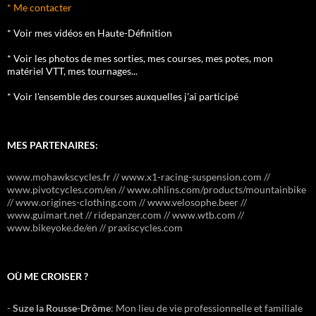
* Me contacter
* Voir mes vidéos en Haute-Définition
* Voir les photos de mes sorties, mes courses, mes potes, mon
matériel VTT, mes tournages...
* Voir l'ensemble des courses auxquelles j'ai participé
MES PARTENAIRES:
www.mohawkscycles.fr // www.x1-racing-suspension.com //
www.pivotcycles.com/en // www.ohlins.com/products/mountainbike
// www.origines-clothing.com // www.velosophe.beer //
www.guimart.net // ridepanzer.com // www.wtb.com //
www.bikeyoke.de/en // praxiscycles.com
OÙ ME CROISER ?
-
Suze la Rousse-Drôme
: Mon lieu de vie professionnelle et familiale