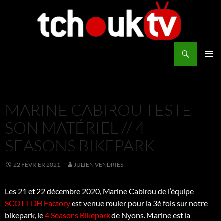
Aller
au
contenu
Recherche
TchoukTV
MENU
PRINCI
MARINE CABIROU TESTE
SON MATÉRIEL // 4
SEASONS BIKEPARK
22 FÉVRIER 2021
JULIEN VENDRIES
Les 21 et 22 décembre 2020, Marine Cabirou de l’équipe
SCOTT DH Factory
est venue rouler pour la 3è fois sur notre
bikepark, le
4 Seasons Bikepark
de Nyons. Marine est la