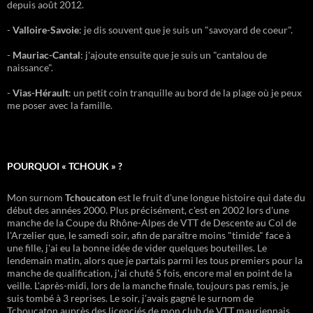
depuis août 2012.
-
Valloire-Savoie
: je dis souvent que je suis un "savoyard de coeur".
-
Mauriac-Cantal
: j'ajoute ensuite que je suis un "cantalou de
naissance".
-
Vias-Hérault
: un petit coin tranquille au bord de la plage où je peux
me poser avec la famille.
POURQUOI « TCHOUK » ?
Mon surnom
Tchoucaton
est le fruit d'une longue histoire qui date du
début des années 2000. Plus précisément, c'est en 2002 lors d'une
manche de la Coupe du Rhône-Alpes de VTT de Descente au Col de
l'Arzelier que, le samedi soir, afin de paraître moins "timide" face à
une fille, j'ai eu la bonne idée de vider quelques bouteilles. Le
lendemain matin, alors que je partais parmi les tous premiers pour la
manche de qualification, j'ai chuté 5 fois, encore mal en point de la
veille. L'après-midi, lors de la manche finale, toujours pas remis, je
suis tombé à 3 reprises. Le soir, j'avais gagné le surnom de
Tchoucaton auprès des licenciés de mon club de VTT mauriennais,