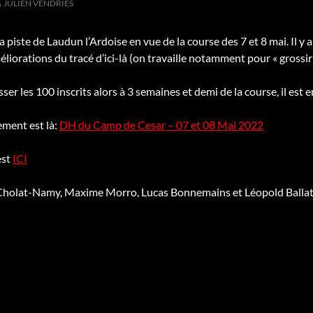
JULIEN VENDRIES
la piste de Laudun l’Ardoise en vue de la course des 7 et 8 mai. Il 
liorations du tracé d’ici-là (on travaille notamment pour « grossir
er les 100 inscrits alors à 3 semaines et demi de la course, il est e
ement est là:
DH du Camp de Cesar – 07 et 08 Mai 2022
est
ICI
 Cholat-Namy, Maxime Morro, Lucas Bonnemains et Léopold Ballato