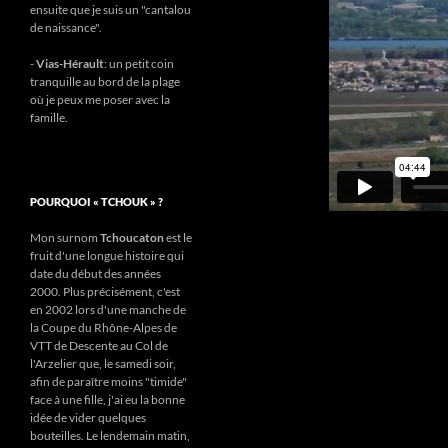
ensuite que je suis un "cantalou
de naissance".
-
Vias-Hérault
: un petit coin
tranquille au bord de la plage
où je peux me poser avec la
famille.
POURQUOI « TCHOUK » ?
Mon surnom
Tchoucaton
est le
fruit d'une longue histoire qui
date du début des années
2000. Plus précisément, c'est
en 2002 lors d'une manche de
la Coupe du Rhône-Alpes de
VTT de Descente au Col de
l'Arzelier que, le samedi soir,
afin de paraître moins "timide"
face à une fille, j'ai eu la bonne
idée de vider quelques
bouteilles. Le lendemain matin,