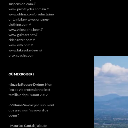
suspension.com //
www.pivotcycles.com/en //
www.ohlins.com/products/mo
untainbike // www.origines-
clothing.com //
www.velosophe.beer //
www.guimart.net //
ridepanzer.com //
www.wtb.com //
www.bikeyoke.de/en //
praxiscycles.com
OÙ ME CROISER ?
-
Suze la Rousse-Drôme
: Mon
lieu de vie professionnelle et
familiale depuis août 2012.
-
Valloire-Savoie
: je dis souvent
que je suis un "savoyard de
coeur".
-
Mauriac-Cantal
: j'ajoute