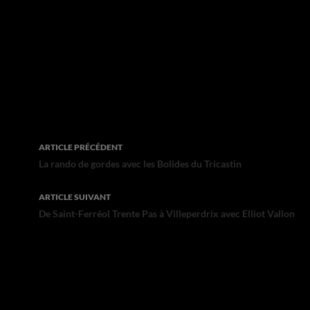
Navigation
ARTICLE PRÉCÉDENT
des
La rando de gordes avec les Bolides du Tricastin
articles
ARTICLE SUIVANT
De Saint-Ferréol Trente Pas à Villeperdrix avec Elliot Vallon