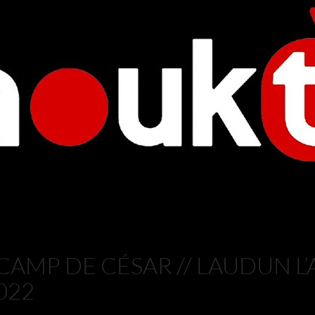
CAMP DE CÉSAR // LAUDUN L’A
022