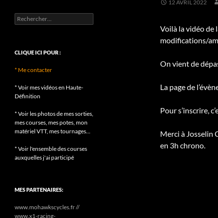
12 AVRIL 2022
Rechercher :
Voilà la vidéo de 
modifications/amé
CLIQUE ICI POUR :
On vient de dépass
* Me contacter
La page de l’évèn
* Voir mes vidéos en Haute-
Définition
Pour s’inscrire, c’
* Voir les photos de mes sorties,
mes courses, mes potes, mon
matériel VTT, mes tournages...
Merci à Josselin
en 3h chrono.
* Voir l'ensemble des courses
auxquelles j'ai participé
MES PARTENAIRES:
www.mohawkscycles.fr //
www.x1-racing-