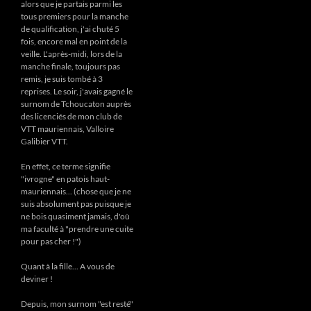
alors que je partais parmi les
tous premiers pour la manche
de qualification, j'ai chuté 5
fois, encore mal en point de la
veille. L'après-midi, lors de la
manche finale, toujours pas
remis, je suis tombé à 3
reprises. Le soir, j'avais gagné le
surnom de Tchoucaton auprès
des licenciés de mon club de
VTT mauriennais, Valloire
Galibier VTT.
En effet, ce terme signifie
"ivrogne" en patois haut-
mauriennais... (chose que je ne
suis absolument pas puisque je
ne bois quasiment jamais, d'où
ma faculté à "prendre une cuite
pour pas cher !")
Quant à la fille... A vous de
deviner !
Depuis, mon surnom "est resté"