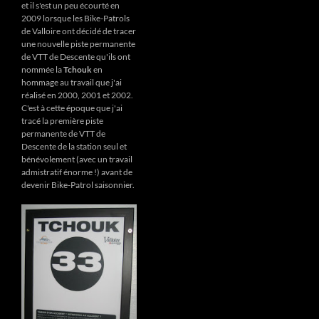
et il s'est un peu écourté en
2009 lorsque les Bike-Patrols
de Valloire ont décidé de tracer
une nouvelle piste permanente
de VTT de Descente qu'ils ont
nommée la
Tchouk
en
hommage au travail que j'ai
réalisé en 2000, 2001 et 2002.
C'est à cette époque que j'ai
tracé la première piste
permanente de VTT de
Descente de la station seul et
bénévolement (avec un travail
admistratif énorme !) avant de
devenir Bike-Patrol saisonnier.