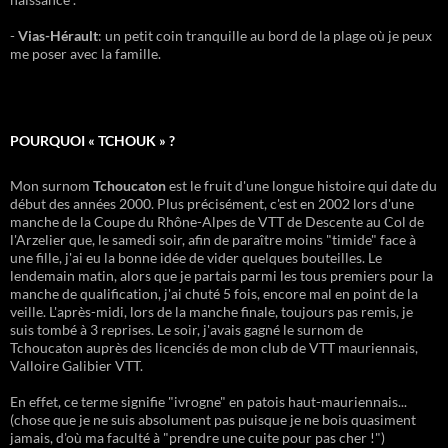
-
Vias-Hérault
: un petit coin tranquille au bord de la plage où je peux
me poser avec la famille.
POURQUOI « TCHOUK » ?
Mon surnom
Tchoucaton
est le fruit d'une longue histoire qui date du
début des années 2000. Plus précisément, c'est en 2002 lors d'une
manche de la Coupe du Rhône-Alpes de VTT de Descente au Col de
l'Arzelier que, le samedi soir, afin de paraître moins "timide" face à
une fille, j'ai eu la bonne idée de vider quelques bouteilles. Le
lendemain matin, alors que je partais parmi les tous premiers pour la
manche de qualification, j'ai chuté 5 fois, encore mal en point de la
veille. L'après-midi, lors de la manche finale, toujours pas remis, je
suis tombé à 3 reprises. Le soir, j'avais gagné le surnom de
Tchoucaton auprès des licenciés de mon club de VTT mauriennais,
Valloire Galibier VTT.
En effet, ce terme signifie "ivrogne" en patois haut-mauriennais...
(chose que je ne suis absolument pas puisque je ne bois quasiment
jamais, d'où ma faculté à "prendre une cuite pour pas cher !")