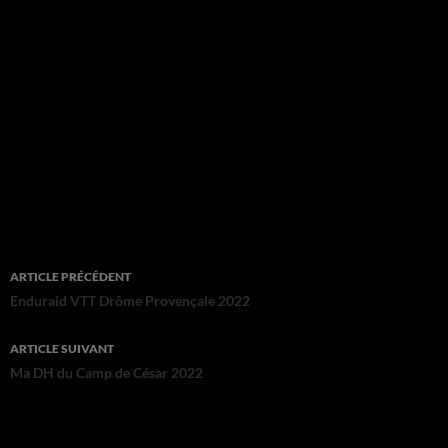
Navigation
ARTICLE PRÉCÉDENT
des
Enduraid VTT Drôme Provençale 2022
articles
ARTICLE SUIVANT
Ma DH du Camp de César 2022