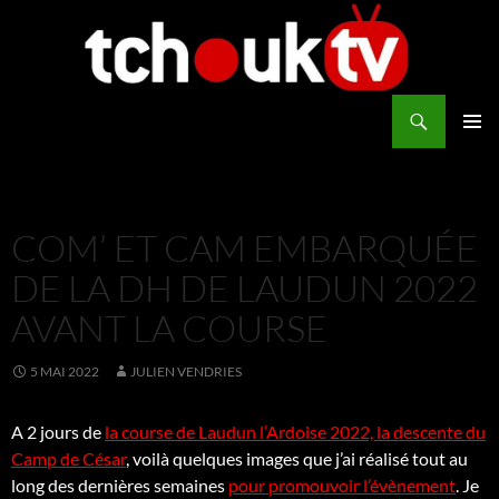
Aller
au
contenu
Recherche
TchoukTV
MENU
PRINCI
COM’ ET CAM EMBARQUÉE
DE LA DH DE LAUDUN 2022
AVANT LA COURSE
5 MAI 2022
JULIEN VENDRIES
A 2 jours de
la course de Laudun l’Ardoise 2022, la descente du
Camp de César
, voilà quelques images que j’ai réalisé tout au
long des dernières semaines
pour promouvoir l’évènement
. Je