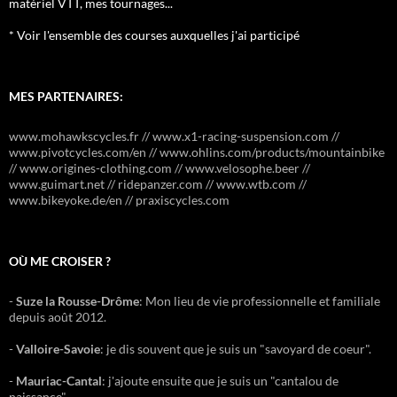
matériel VTT, mes tournages...
* Voir l'ensemble des courses auxquelles j'ai participé
MES PARTENAIRES:
www.mohawkscycles.fr // www.x1-racing-suspension.com //
www.pivotcycles.com/en // www.ohlins.com/products/mountainbike
// www.origines-clothing.com // www.velosophe.beer //
www.guimart.net // ridepanzer.com // www.wtb.com //
www.bikeyoke.de/en // praxiscycles.com
OÙ ME CROISER ?
-
Suze la Rousse-Drôme
: Mon lieu de vie professionnelle et familiale
depuis août 2012.
-
Valloire-Savoie
: je dis souvent que je suis un "savoyard de coeur".
-
Mauriac-Cantal
: j'ajoute ensuite que je suis un "cantalou de
naissance".