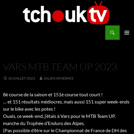
Aller
au
contenu
Recherche
TchoukTV
MENU
PRINCI
VARS MTB TEAM UP 2023
10 JUILLET 2023
JULIEN VENDRIES
8è course de la saison et 151è course tout court !
… et 151 résultats médiocres, mais aussi 151 super week-ends
sur le bike avec les potes !
Ouais, ce week-end, j’étais à Vars pour le MTB Team UP,
manche du Trophée d’Enduro des Alpes.
(Pas possible d’être sur le Championnat de France de DH des