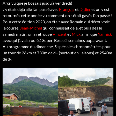
Arcs vu que je bossais jusqu’à vendredi)
J’y étais déjà allé l’an passé avec
François
et
Didier
et on y est
retournés cette année vu comment on s’était gavés l’an passé !
Pour cette édition 2023, on était avec Romain qui découvrait
la course,
Jean-Michel
qui connaissait déjà, et puis dès le
samedi matin, on a retrouvé
Vincent
et
Mick
ainsi que
Yannick
avec qui j’avais roulé à Super-Besse 2 semaines auparavant.
Au programme du dimanche, 5 spéciales chronométrées pour
un tour de 26km et 730m de d+ (surtout en liaisons) et 2540m
de d-.