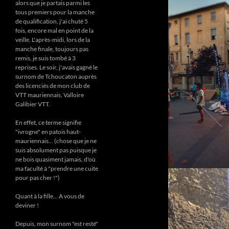
alors que je partais parmi les
tous premiers pour la manche
de qualification, j'ai chuté 5
fois, encore mal en point de la
veille. L'après-midi, lors de la
manche finale, toujours pas
remis, je suis tombé à 3
reprises. Le soir, j'avais gagné le
surnom de Tchoucaton auprès
des licenciés de mon club de
VTT mauriennais, Valloire
Galibier VTT.
En effet, ce terme signifie
"ivrogne" en patois haut-
mauriennais... (chose que je ne
suis absolument pas puisque je
ne bois quasiment jamais, d'où
ma faculté à "prendre une cuite
pour pas cher !")
Quant à la fille... A vous de
deviner !
Depuis, mon surnom "est resté"