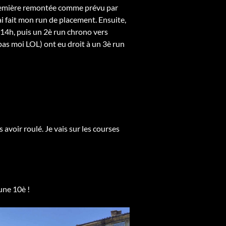
a première remontée comme prévu par
ai fait mon run de placement. Ensuite,
rs 14h, puis un 2è run chrono vers
pas moi LOL) ont eu droit à un 3è run
avoir roulé. Je vais sur les courses
une 10è !