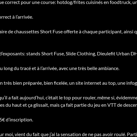
ue correct pour une course: hotdog/frites cuisinés en foodtruck, un
rrect à l’arrivée.
paire de chaussettes Short Fuse offerte à chaque participant, ainsi
e d’exposants: stands Short Fuse, Slide Clothing, Dieulefit Urban 
u long du tracé et à l’arrivée, avec une très belle ambiance.
 très bien préparée, bien ficelée, un site internet au top, une infog
u’il a fait aujourd’hui, c’était le top pour rouler, même si, évidemme
les du haut et ça glissait, mais ça fait partie du jeu en VTT de desce
45€ d’inscription.
r moi, vient du fait que j’ai la sensation de ne pas avoir roulé. Parti 