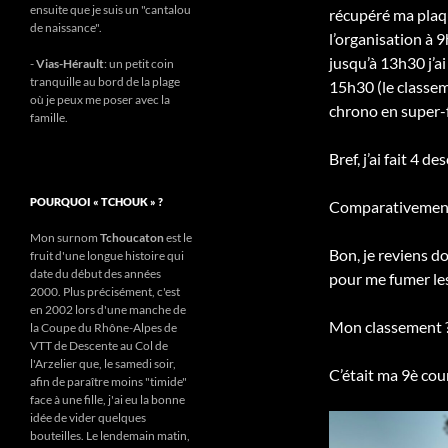
ensuite que je suis un "cantalou
récupéré ma plaqu
de naissance".
l’organisation à 
jusqu’à 13h30 j’ai
-
Vias-Hérault
: un petit coin
tranquille au bord de la plage
15h30 (le classem
où je peux me poser avec la
chrono en super-f
famille.
Bref, j’ai fait 4 d
POURQUOI « TCHOUK » ?
Comparativement, 
Mon surnom
Tchoucaton
est le
Bon, je reviens do
fruit d'une longue histoire qui
date du début des années
pour me fumer l
2000. Plus précisément, c'est
en 2002 lors d'une manche de
Mon classement ? 
la Coupe du Rhône-Alpes de
VTT de Descente au Col de
l'Arzelier que, le samedi soir,
C’était ma 9è cou
afin de paraître moins "timide"
face à une fille, j'ai eu la bonne
idée de vider quelques
bouteilles. Le lendemain matin,