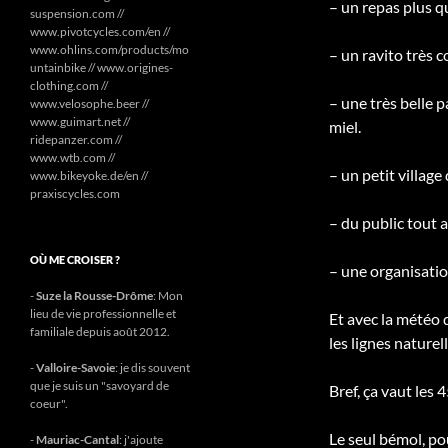
– un repas plus q
suspension.com //
www.pivotcycles.com/en //
www.ohlins.com/products/mo
– un ravito très co
untainbike // www.origines-
clothing.com //
– une très belle 
www.velosophe.beer //
www.guimart.net //
miel.
ridepanzer.com //
www.wtb.com //
– un petit villag
www.bikeyoke.de/en //
praxiscycles.com
– du public tout a
OÙ ME CROISER ?
– une organisation
-
Suze la Rousse-Drôme
: Mon
lieu de vie professionnelle et
Et avec la météo q
familiale depuis août 2012.
les lignes naturel
-
Valloire-Savoie
: je dis souvent
que je suis un "savoyard de
Bref, ça vaut les 
coeur".
Le seul bémol, pou
-
Mauriac-Cantal
: j'ajoute