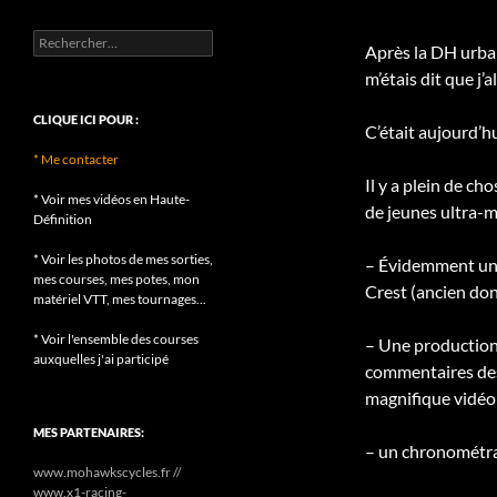
Rechercher :
Après la DH urbai
m’étais dit que j
CLIQUE ICI POUR :
C’était aujourd’hui
* Me contacter
Il y a plein de c
* Voir mes vidéos en Haute-
de jeunes ultra-m
Définition
* Voir les photos de mes sorties,
– Évidemment une 
mes courses, mes potes, mon
Crest (ancien don
matériel VTT, mes tournages...
* Voir l'ensemble des courses
– Une production
auxquelles j'ai participé
commentaires des s
magnifique vidéo
MES PARTENAIRES:
– un chronométra
www.mohawkscycles.fr //
www.x1-racing-