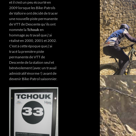
et il s'est un peu écourté en
2009 lorsque les Bike-Patrols
de Valloire ont décidé de tracer
une nouvelle piste permanente
de VTT de Descente qu'ils ont
nommée la
Tchouk
en
hommage au travail que j'ai
réalisé en 2000, 2001 et 2002.
C'est à cette époque que j'ai
tracé la première piste
permanente de VTT de
Descente de la station seul et
bénévolement (avec un travail
admistratif énorme !) avant de
devenir Bike-Patrol saisonnier.