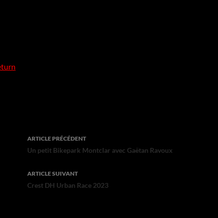
eturn
Navigation
ARTICLE PRÉCÉDENT
des
Un petit Bikepark Montclar avec Gaëtan Ravoux
articles
ARTICLE SUIVANT
Crest DH Urban Race 2023