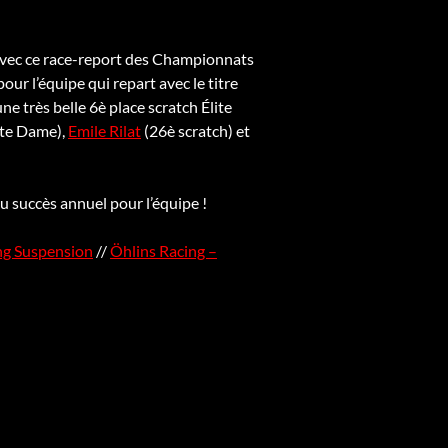
vec ce race-report des Championnats
ur l’équipe qui repart avec le titre
 très belle 6è place scratch Élite
ite Dame),
Emile Rilat
(26è scratch) et
 succès annuel pour l’équipe !
ng Suspension
//
Öhlins Racing –