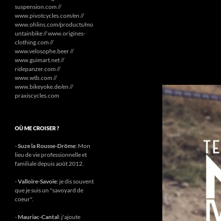
suspension.com //
www.pivotcycles.com/en //
www.ohlins.com/products/mo
untainbike // www.origines-
clothing.com //
www.velosophe.beer //
www.guimart.net //
ridepanzer.com //
www.wtb.com //
www.bikeyoke.de/en //
praxiscycles.com
OÙ ME CROISER ?
-
Suze la Rousse-Drôme
: Mon
lieu de vie professionnelle et
familiale depuis août 2012.
-
Valloire-Savoie
: je dis souvent
que je suis un "savoyard de
coeur".
-
Mauriac-Cantal
: j'ajoute