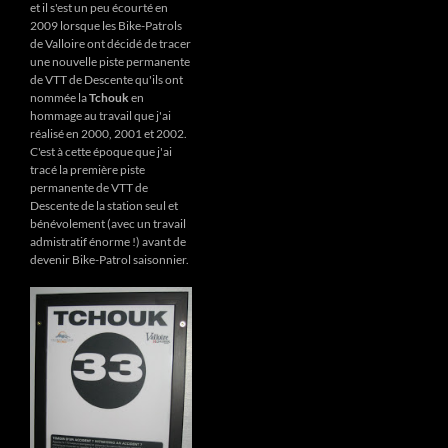
et il s'est un peu écourté en
2009 lorsque les Bike-Patrols
de Valloire ont décidé de tracer
une nouvelle piste permanente
de VTT de Descente qu'ils ont
nommée la
Tchouk
en
hommage au travail que j'ai
réalisé en 2000, 2001 et 2002.
C'est à cette époque que j'ai
tracé la première piste
permanente de VTT de
Descente de la station seul et
bénévolement (avec un travail
admistratif énorme !) avant de
devenir Bike-Patrol saisonnier.