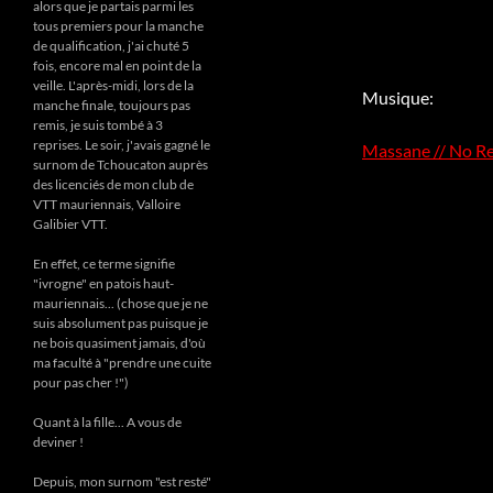
alors que je partais parmi les
tous premiers pour la manche
de qualification, j'ai chuté 5
fois, encore mal en point de la
veille. L'après-midi, lors de la
Musique:
manche finale, toujours pas
remis, je suis tombé à 3
reprises. Le soir, j'avais gagné le
Massane // No R
surnom de Tchoucaton auprès
des licenciés de mon club de
VTT mauriennais, Valloire
Galibier VTT.
En effet, ce terme signifie
"ivrogne" en patois haut-
mauriennais... (chose que je ne
suis absolument pas puisque je
ne bois quasiment jamais, d'où
ma faculté à "prendre une cuite
pour pas cher !")
Quant à la fille... A vous de
deviner !
Depuis, mon surnom "est resté"