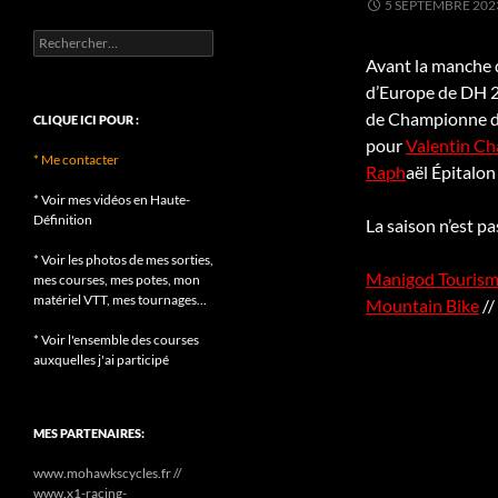
5 SEPTEMBRE 202
Rechercher :
Avant la manche 
d’Europe de DH 20
de Championne d’E
CLIQUE ICI POUR :
pour
Valentin Ch
* Me contacter
Raph
aël Épitalon
* Voir mes vidéos en Haute-
Définition
La saison n’est p
* Voir les photos de mes sorties,
Manigod Touris
mes courses, mes potes, mon
matériel VTT, mes tournages...
Mountain Bike
//
* Voir l'ensemble des courses
auxquelles j'ai participé
MES PARTENAIRES:
www.mohawkscycles.fr //
www.x1-racing-