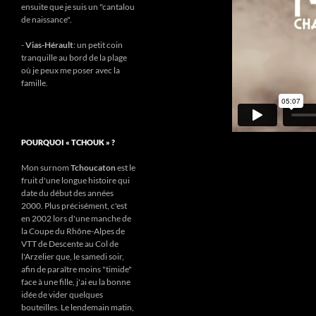
ensuite que je suis un "cantalou
de naissance".
-
Vias-Hérault
: un petit coin
tranquille au bord de la plage
où je peux me poser avec la
famille.
POURQUOI « TCHOUK » ?
Mon surnom
Tchoucaton
est le
fruit d'une longue histoire qui
date du début des années
2000. Plus précisément, c'est
en 2002 lors d'une manche de
la Coupe du Rhône-Alpes de
VTT de Descente au Col de
l'Arzelier que, le samedi soir,
afin de paraître moins "timide"
face à une fille, j'ai eu la bonne
idée de vider quelques
bouteilles. Le lendemain matin,