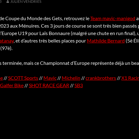
3
JULIEN VENDRIES
de Coupe du Monde des Gets, retrouvez le
Team mavic-manigod
a
23 aux Ménuires. Ces 3 jours de course se sont très bien passés po
urope U19 pour Laïs Bonnaure (malgré une chute en run final), une
atanay
, et d’autres très belles places pour
Mathilde Bernard
(5è Él
 (97è).
as terminée, mais ce Championnat d’Europe représente déjà un beau
me
//
SCOTT Sports
//
Mavic
//
Michelin
//
crankbrothers
//
X1 Raci
Galfer Bike
//
SHOT RACE GEAR
//
SB3