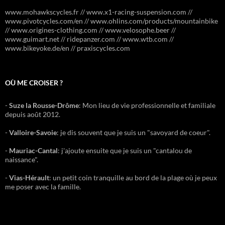
www.mohawkscycles.fr // www.x1-racing-suspension.com //
www.pivotcycles.com/en // www.ohlins.com/products/mountainbike
// www.origines-clothing.com // www.velosophe.beer //
www.guimart.net // ridepanzer.com // www.wtb.com //
www.bikeyoke.de/en // praxiscycles.com
OÙ ME CROISER ?
-
Suze la Rousse-Drôme
: Mon lieu de vie professionnelle et familiale
depuis août 2012.
-
Valloire-Savoie
: je dis souvent que je suis un "savoyard de coeur".
-
Mauriac-Cantal
: j'ajoute ensuite que je suis un "cantalou de
naissance".
-
Vias-Hérault
: un petit coin tranquille au bord de la plage où je peux
me poser avec la famille.