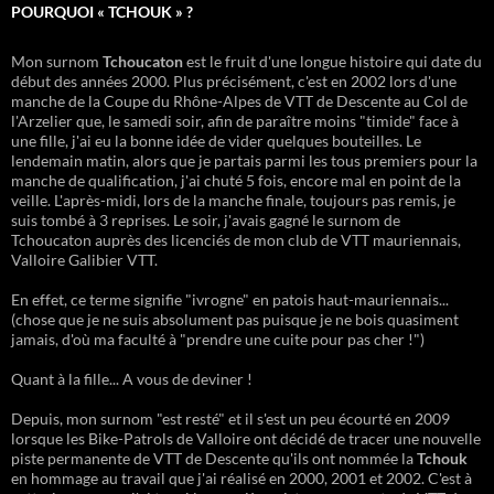
POURQUOI « TCHOUK » ?
Mon surnom
Tchoucaton
est le fruit d'une longue histoire qui date du
début des années 2000. Plus précisément, c'est en 2002 lors d'une
manche de la Coupe du Rhône-Alpes de VTT de Descente au Col de
l'Arzelier que, le samedi soir, afin de paraître moins "timide" face à
une fille, j'ai eu la bonne idée de vider quelques bouteilles. Le
lendemain matin, alors que je partais parmi les tous premiers pour la
manche de qualification, j'ai chuté 5 fois, encore mal en point de la
veille. L'après-midi, lors de la manche finale, toujours pas remis, je
suis tombé à 3 reprises. Le soir, j'avais gagné le surnom de
Tchoucaton auprès des licenciés de mon club de VTT mauriennais,
Valloire Galibier VTT.
En effet, ce terme signifie "ivrogne" en patois haut-mauriennais...
(chose que je ne suis absolument pas puisque je ne bois quasiment
jamais, d'où ma faculté à "prendre une cuite pour pas cher !")
Quant à la fille... A vous de deviner !
Depuis, mon surnom "est resté" et il s'est un peu écourté en 2009
lorsque les Bike-Patrols de Valloire ont décidé de tracer une nouvelle
piste permanente de VTT de Descente qu'ils ont nommée la
Tchouk
en hommage au travail que j'ai réalisé en 2000, 2001 et 2002. C'est à