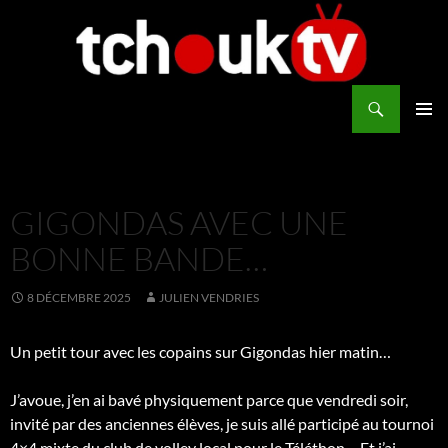
Aller
au
contenu
Recherche
TchoukTV
MENU
PRINCI
GIGONDAS AVEC UNE
BONNE BANDE…
8 DÉCEMBRE 2025
JULIEN VENDRIES
Un petit tour avec les copains sur Gigondas hier matin…
J’avoue, j’en ai bavé physiquement parce que vendredi soir,
invité par des anciennes élèves, je suis allé participé au tournoi
4×4 mixte du club de volley local pour le Téléthon… Et j’ai