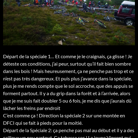
Départ de la spéciale 1… Et comme je le craignais, ça glisse ! Je
déteste ces conditions, j’ai peur, surtout qu’il fait bien sombre
dans les bois ! Mais heureusement, ça ne penche pas trop et ce
n’est pas très dangereux. Et puis plus j’avance dans la spéciale,
plus je me rends compte que le sol accroche, que des appuis se
forment partout. Il y a du grip dans la forêt et à l’arrivée, alors
que je me suis fait doubler 5 ou 6 fois, je me dis que j’aurais dû
lâcher les freins par endroit
C’est comme ça ! Direction la spéciale 2 sur une montée en
DFCI qui se fait à pieds pour la moitié.
Départ de la Spéciale 2: ça penche pas mal au début et il y a des
cailloux un peu partout. Ça tabasse sec ! Le jeune Vincent qui