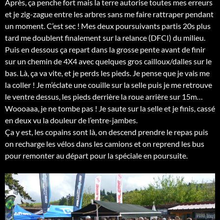
Après, ça penche fort mais la terre autorise toutes mes erreurs
et je zig-zague entre les arbres sans me faire rattraper pendant
un moment. C’est sec ! Mes deux poursuivants partis 20s plus
tard me doublent finalement sur la relance (DFCI) du milieu.
Puis en dessous ça repart dans la grosse pente avant de finir
sur un chemin de 4X4 avec quelques gros cailloux/dalles sur le
bas. Là, ça va vite, et je perds les pieds. Je pense que je vais me
la coller ! Je m’éclate une couille sur la selle puis je me retrouve
le ventre dessus, les pieds derrière la roue arrière sur 15m…
Woooaaa, je ne tombe pas ! Je saute sur la selle et je finis, cassé
en deux vu la douleur de l’entre-jambes.
Ça y est, les copains sont là, on descend prendre le repas puis
on recharge les vélos dans les camions et on reprend les bus
pour remonter au départ pour la spéciale en poursuite.